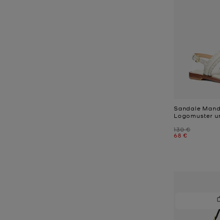
Sandale Mandy
Logomuster u
Zuvor
130 €
Jetzt
68 €