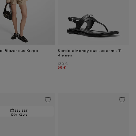
nd-Blazer aus Krepp
Sandale Mandy aus Leder mit T-
Riemen
Zuvor
130 €
Jetzt
68 €
BELIEBT.
100+ Käufe