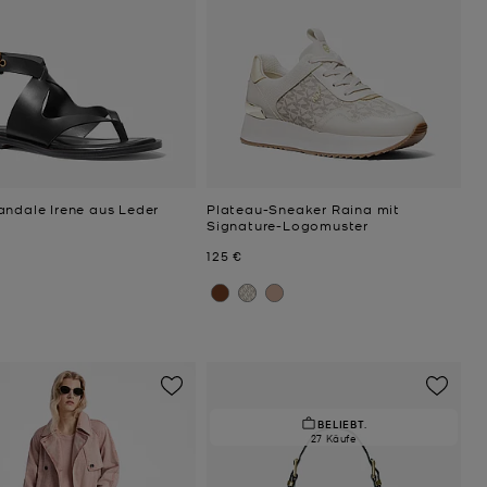
andale Irene aus Leder
Plateau-Sneaker Raina mit
Signature-Logomuster
Jetzt
125 €
BELIEBT.
27 Käufe