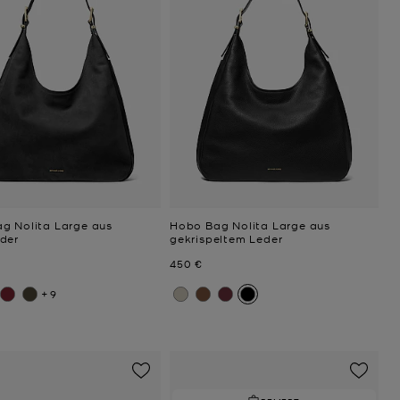
g Nolita Large aus
Hobo Bag Nolita Large aus
der
gekrispeltem Leder
Jetzt
450 €
+9