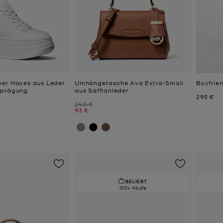
er Hayes aus Leder
Umhängetasche Ava Extra-Small
Boyfrie
nprägung
aus Saffianleder
Jetzt
295 €
Zuvor
250 €
Jetzt
93 €
BELIEBT.
100+ Käufe