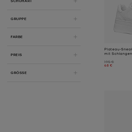
SCHUHART
GRUPPE
FARBE
Plateau-Sneak
mit Schlange
PREIS
Zuvor
195 €
Jetzt
68 €
GRÖSSE