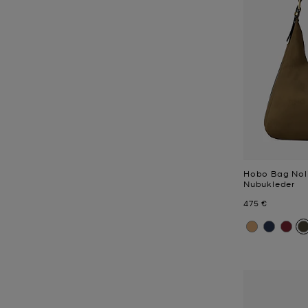
Hobo Bag Noli
Nubukleder
Jetzt
475 €