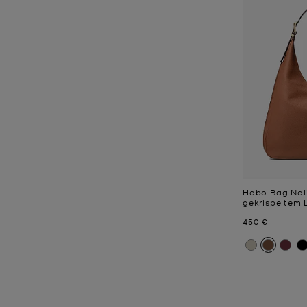
Hobo Bag Noli
gekrispeltem 
Jetzt
450 €