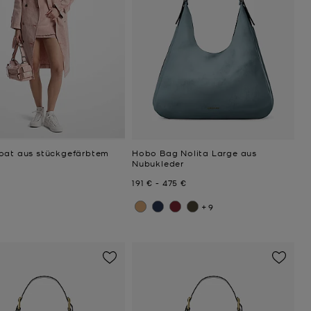
oat aus stückgefärbtem
Hobo Bag Nolita Large aus
Nubukleder
Jetzt
bis
Jetzt
191 €
-
475 €
+9