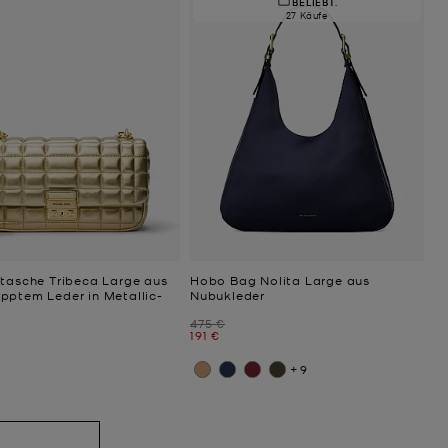
BELIEBT.
27 Käufe
rtasche Tribeca Large aus
Hobo Bag Nolita Large aus
pptem Leder in Metallic-
Nubukleder
Zuvor
475 €
Jetzt
191 €
+9