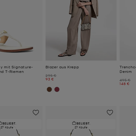
 mit Signature-
Blazer aus Krepp
Trenchc
nd T-Riemen
Denim
Zuvor
295 €
Jetzt
93 €
Zuvor
495 €
Jetzt
148 €
BELIEBT.
BELIEBT.
27 Käufe
27 Käufe