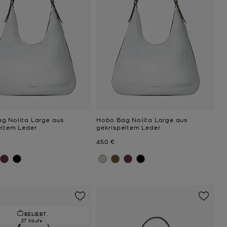
g Nolita Large aus
Hobo Bag Nolita Large aus
eltem Leder
gekrispeltem Leder
Jetzt
450 €
BELIEBT.
27 Käufe