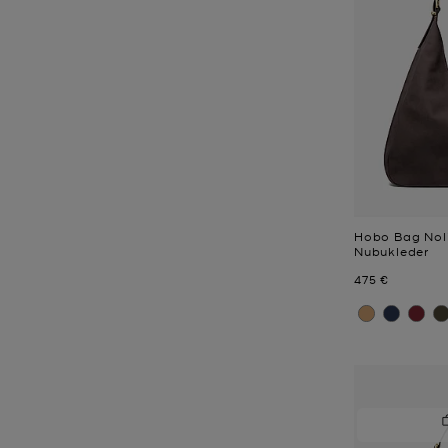
Hobo Bag Noli
Nubukleder
Jetzt
475 €