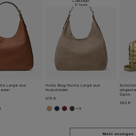
BELIEBT.
27 Käufe
ta Large aus
Hobo Bag Nolita Large aus
Schulte
Leder
Nubukleder
abgeste
Optik
Jetzt
475 €
Jetzt
350 €
+9
Mehr anzeigen