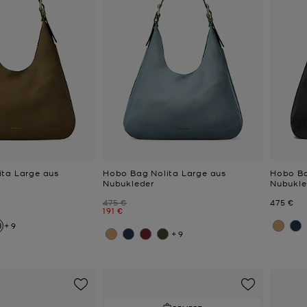
ta Large aus
Hobo Bag Nolita Large aus
Hobo Ba
Nubukleder
Nubukle
Zuvor
Jetzt
475 €
475 €
Jetzt
191 €
+9
+9