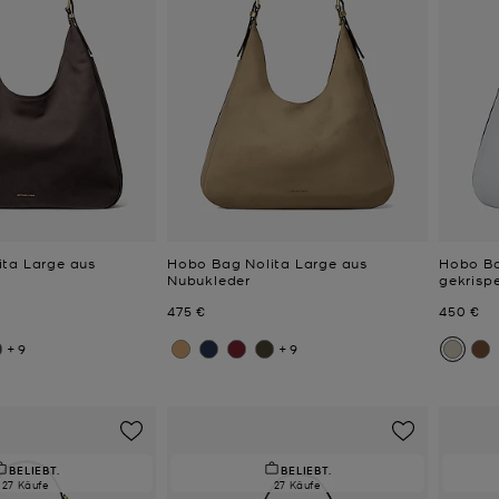
ta Large aus
Hobo Bag Nolita Large aus
Hobo Ba
Nubukleder
gekrisp
Jetzt
Jetzt
475 €
450 €
+9
+9
BELIEBT.
BELIEBT.
27 Käufe
27 Käufe