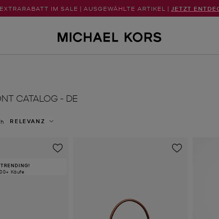
 EXTRARABATT IM SALE | AUSGEWÄHLTE ARTIKEL |
JETZT ENTDE
NT CATALOG - DE
RELEVANZ
ch
TRENDING!
100+ Käufe