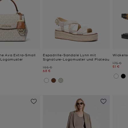
e Ava Extra-Small
Espadrille-Sandale Lynn mit
Wickels
e-Logomuster
Signature-Logomuster und Plateau
Zuvor
175 €
Jetzt
51 €
Zuvor
155 €
Jetzt
68 €