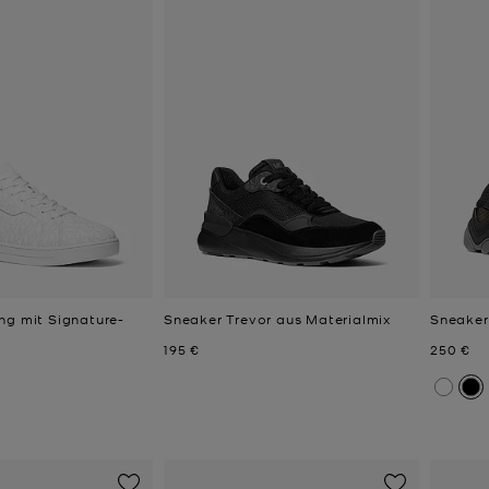
ng mit Signature-
Sneaker Trevor aus Materialmix
Sneaker
Jetzt
Jetzt
195 €
250 €