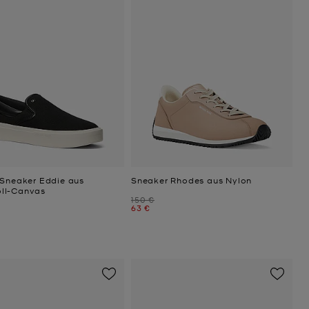
-Sneaker Eddie aus
Sneaker Rhodes aus Nylon
ll-Canvas
Zuvor
150 €
Jetzt
63 €