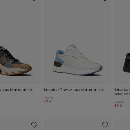
 aus Materialmix
Sneaker Trevor aus Materialmix
Sneaker
Wildled
Zuvor
195 €
Jetzt
80 €
Zuvor
175 €
Jetzt
89 €