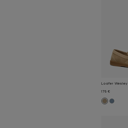
Loafer Wesley
Jetzt
175 €