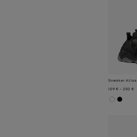
Sneaker Atlas
Jetzt
bis
Jetzt
109 €
-
250 €