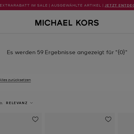
 EXTRARABATT IM SALE | AUSGEWÄHLTE ARTIKEL |
JETZT ENTDE
Es werden 59 Ergebnisse angezeigt für
"{0}"
Alles zurücksetzen
eit gefiltert nach Größe: EU 45 entfernen
RELEVANZ
ch