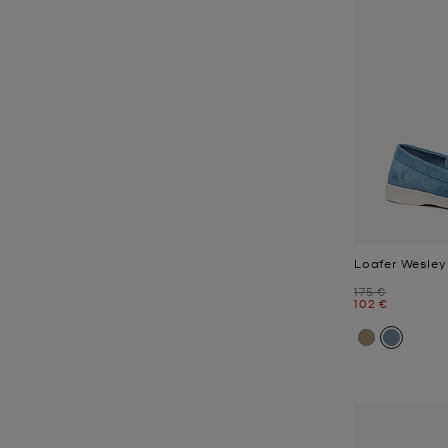
Loafer Wesley
Zuvor
175 €
Jetzt
102 €