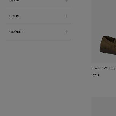
FARBE
PREIS
ANGEWENDET
GRÖSSE
Loafer Wesley
Jetzt
175 €