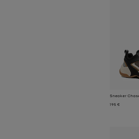
Sneaker Chase
Jetzt
195 €