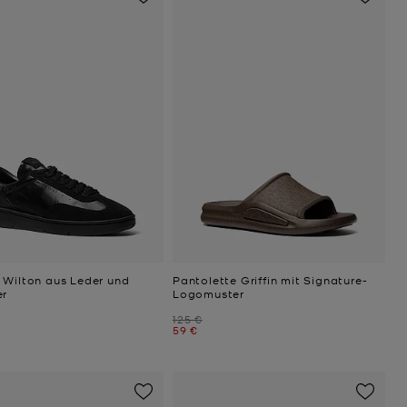
 Wilton aus Leder und
Pantolette Griffin mit Signature-
er
Logomuster
Zuvor
125 €
Jetzt
59 €