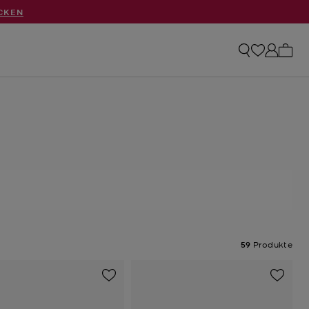
CKEN
0 Art
59
Produkte