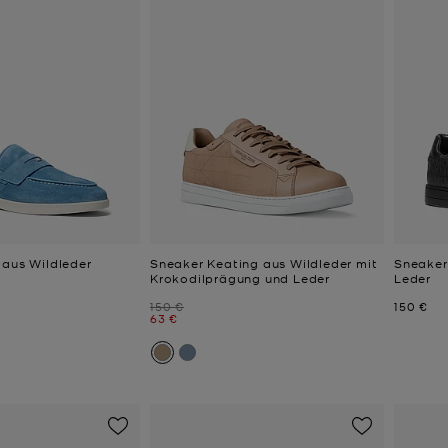
 aus Wildleder
Sneaker Keating aus Wildleder mit
Sneaker
Krokodilprägung und Leder
Leder
Zuvor
Jetzt
150 €
150 €
Jetzt
63 €