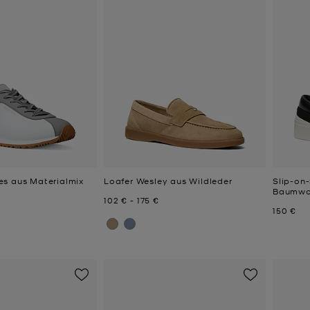
s aus Materialmix
Loafer Wesley aus Wildleder
Slip-on
Baumwo
Jetzt
bis
Jetzt
102 €
-
175 €
Jetzt
150 €