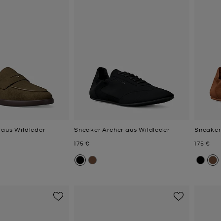
 aus Wildleder
Sneaker Archer aus Wildleder
Sneaker
Jetzt
Jetzt
175 €
175 €