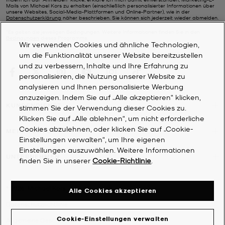
Mails von Michael Kors zu erhalten (einschließlich personalisierter Informationen über
unsere Websites, Social-Media-Plattformen und Online-Partner), wie in der
Datenschutzerklärung
näher beschrieben. Sie können sich jederzeit wieder abmelden.
*Es gelten die jeweiligen Bedingungen. Weitere Informationen finden Sie in den
Bedingungen
dieses Programms.
Wir verwenden Cookies und ähnliche Technologien,
um die Funktionalität unserer Website bereitzustellen
und zu verbessern, Inhalte und Ihre Erfahrung zu
personalisieren, die Nutzung unserer Website zu
analysieren und Ihnen personalisierte Werbung
anzuzeigen. Indem Sie auf „Alle akzeptieren“ klicken,
KUNDENDIENST
stimmen Sie der Verwendung dieser Cookies zu.
Klicken Sie auf „Alle ablehnen“, um nicht erforderliche
Cookies abzulehnen, oder klicken Sie auf „Cookie-
MEIN KONTO
Einstellungen verwalten“, um Ihre eigenen
Einstellungen auszuwählen. Weitere Informationen
UNTERNEHMEN
finden Sie in unserer
Cookie-Richtlinie
.
©
2026
Michael Kors
Alle Cookies akzeptieren
Datenschutzrichtlinie
Cookie-Einstellungen verwalten
Allgemeine Geschäftsbedingungen