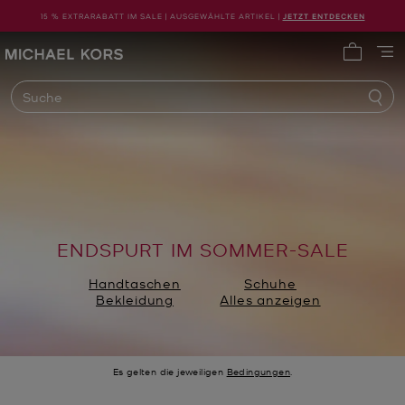
15 % EXTRARABATT IM SALE | AUSGEWÄHLTE ARTIKEL |
JETZT ENTDECKEN
Michael Kors
0 Artike
Suche
ENDSPURT IM SOMMER-SALE
Handtaschen
Schuhe
Bekleidung
Alles anzeigen
Es gelten die jeweiligen
Bedingungen
.