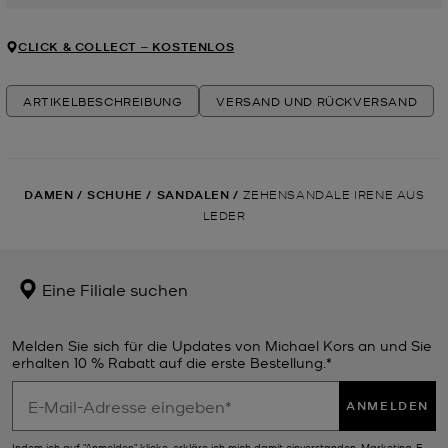
CLICK & COLLECT ‒ KOSTENLOS
ARTIKELBESCHREIBUNG
VERSAND UND RÜCKVERSAND
DAMEN
/
SCHUHE
/
SANDALEN
/
ZEHENSANDALE IRENE AUS
LEDER
Eine Filiale suchen
Melden Sie sich für die Updates von Michael Kors an und Sie
erhalten 10 % Rabatt auf die erste Bestellung.*
ANMELDEN
Indem ich auf "Anmelden" klicke, erkläre ich mich damit einverstanden, Marketing-E-