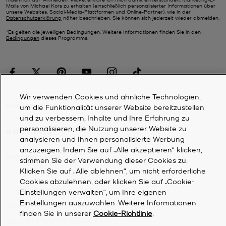
Mails von Michael Kors zu erhalten (einschließlich personalisierter Informationen über
unsere Websites, Social-Media-Plattformen und Online-Partner), wie in der
Datenschutzerklärung
näher beschrieben. Sie können sich jederzeit wieder abmelden.
*Es gelten die jeweiligen Bedingungen. Weitere Informationen finden Sie in den
Bedingungen
dieses Programms.
Wir verwenden Cookies und ähnliche Technologien,
KUNDENDIENST
um die Funktionalität unserer Website bereitzustellen
und zu verbessern, Inhalte und Ihre Erfahrung zu
personalisieren, die Nutzung unserer Website zu
MEIN KONTO
analysieren und Ihnen personalisierte Werbung
anzuzeigen. Indem Sie auf „Alle akzeptieren“ klicken,
UNTERNEHMEN
stimmen Sie der Verwendung dieser Cookies zu.
Klicken Sie auf „Alle ablehnen“, um nicht erforderliche
Cookies abzulehnen, oder klicken Sie auf „Cookie-
©
2026
Michael Kors
Einstellungen verwalten“, um Ihre eigenen
Einstellungen auszuwählen. Weitere Informationen
Datenschutzrichtlinie
finden Sie in unserer
Cookie-Richtlinie
.
Allgemeine Geschäftsbedingungen