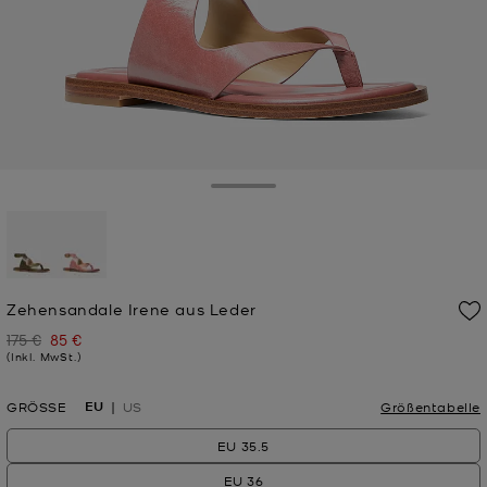
Toggle Drawer
ausgewählt
Zehensandale Irene aus Leder
175 €
85 €
Zuvor
Jetzt
(Inkl. MwSt.)
EU
GRÖSSE
US
Größentabelle
EU 35.5
EU 36