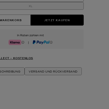
XL
 WARENKORB
JETZT KAUFEN
In Raten zahlen mit
|
Klarna
PayPal
LLECT ‒ KOSTENLOS
ESCHREIBUNG
VERSAND UND RÜCKVERSAND