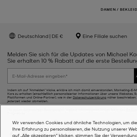
DAMEN
/
BEKLEI
Deutschland | DE €
Eine Filiale suchen
Melden Sie sich für die Updates von Michael Ko
Sie erhalten 10 % Rabatt auf die erste Bestellun
Indem ich auf "Anmelden" klicke, erkläre ich mich damit einverstanden, Marketing-E-M
Kors zu erhalten (einschließlich personalisierter Informationen über unsere Websites, 
Plattformen und Online-Partner), wie in der
Datenschutzerklärung
näher beschrieben. 
jederzeit wieder abmelden.
*Es gelten die jeweiligen Bedingungen. Weitere Informationen finden Sie in den
Bedin
Programms.
Wir verwenden Cookies und ähnliche Technologien, um die F
Ihre Erfahrung zu personalisieren, die Nutzung unserer We
auf „Alle akzeptieren“ klicken, stimmen Sie der Verwendung 