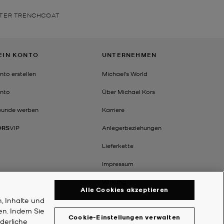
ETER TRENCHCOAT
EIN KONTO
UNTERNEHMEN
nto erstellen
Michael's World
nto
Über Michael Kors
eunde werben
Karriere
ORS
VIP
Anlegerbeziehungen
Lieferkette
Impressum
Wirkung
Alle Cookies akzeptieren
, Inhalte und
en. Indem Sie
Cookie-Einstellungen verwalten
rderliche