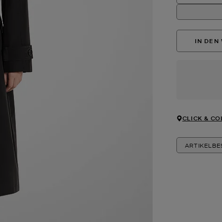
IN DEN
CLICK & CO
ARTIKELB