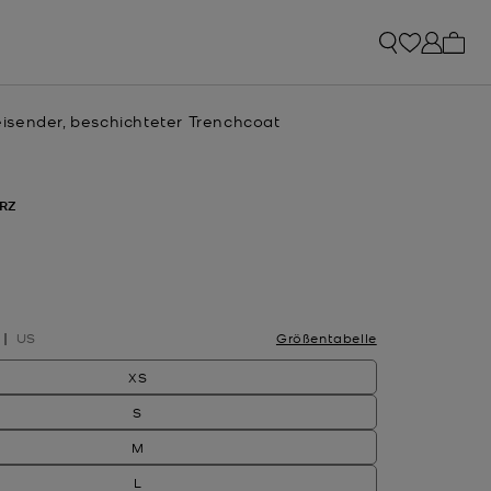
0 Art
sender, beschichteter Trenchcoat
RZ
hlt
US
Größentabelle
XS
S
M
L