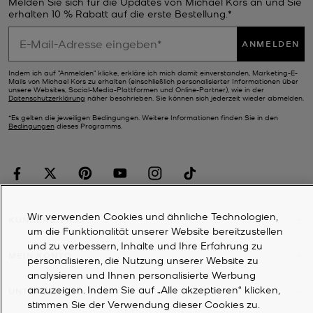
Melden Sie sich für die Updates von Michael Kors an und Sie
erhalten 10 % Rabatt auf die erste Bestellung.*
ANMELDEN
Indem ich auf "Anmelden" klicke, erkläre ich mich damit einverstanden, Marketing-E-
Mails von Michael Kors zu erhalten (einschließlich personalisierter Informationen über
unsere Websites, Social-Media-Plattformen und Online-Partner), wie in der
Datenschutzerklärung
näher beschrieben. Sie können sich jederzeit wieder abmelden.
*Es gelten die jeweiligen Bedingungen. Weitere Informationen finden Sie in den
Bedingungen
dieses Programms.
Wir verwenden Cookies und ähnliche Technologien,
KUNDENDIENST
um die Funktionalität unserer Website bereitzustellen
und zu verbessern, Inhalte und Ihre Erfahrung zu
MEIN KONTO
personalisieren, die Nutzung unserer Website zu
analysieren und Ihnen personalisierte Werbung
anzuzeigen. Indem Sie auf „Alle akzeptieren“ klicken,
UNTERNEHMEN
stimmen Sie der Verwendung dieser Cookies zu.