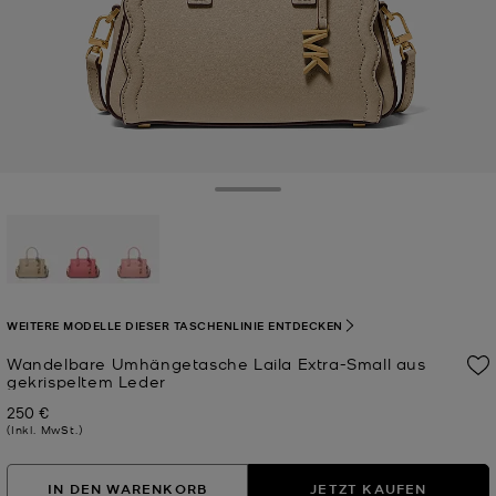
Toggle Drawer
ausgewählt
WEITERE MODELLE DIESER TASCHENLINIE ENTDECKEN
Wandelbare Umhängetasche Laila Extra-Small aus
gekrispeltem Leder
250 €
Jetzt
(Inkl. MwSt.)
IN DEN WARENKORB
JETZT KAUFEN