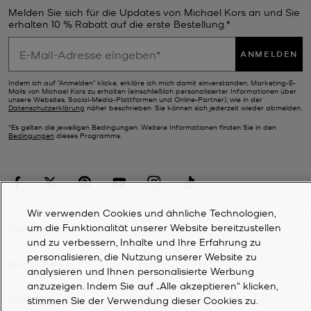
Melden Sie sich für die Updates von Michael Kors an und Sie
erhalten 10 % Rabatt auf die erste Bestellung.*
ANMELDEN
Indem ich auf "Anmelden" klicke, erkläre ich mich damit einverstanden, Marketing-E-
Mails von Michael Kors zu erhalten (einschließlich personalisierter Informationen über
unsere Websites, Social-Media-Plattformen und Online-Partner), wie in der
Datenschutzerklärung
näher beschrieben. Sie können sich jederzeit wieder abmelden.
*Es gelten die jeweiligen Bedingungen. Weitere Informationen finden Sie in den
Bedingungen
dieses Programms.
Wir verwenden Cookies und ähnliche Technologien,
um die Funktionalität unserer Website bereitzustellen
KUNDENDIENST
und zu verbessern, Inhalte und Ihre Erfahrung zu
personalisieren, die Nutzung unserer Website zu
MEIN KONTO
analysieren und Ihnen personalisierte Werbung
anzuzeigen. Indem Sie auf „Alle akzeptieren“ klicken,
stimmen Sie der Verwendung dieser Cookies zu.
UNTERNEHMEN