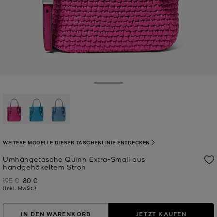
Toggle Drawer
ausgewählt
WEITERE MODELLE DIESER TASCHENLINIE ENTDECKEN
Umhängetasche Quinn Extra-Small aus
handgehäkeltem Stroh
195 €
80 €
Zuvor
Jetzt
(Inkl. MwSt.)
IN DEN WARENKORB
JETZT KAUFEN