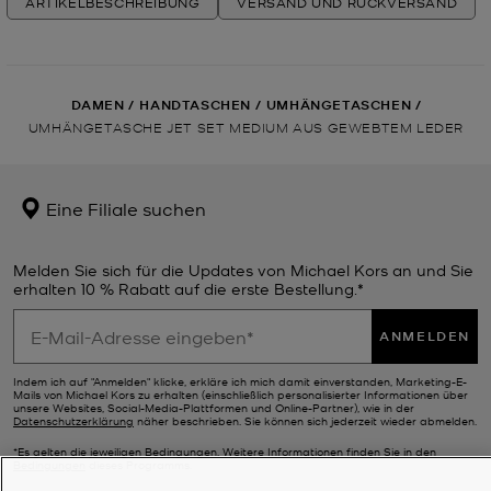
ARTIKELBESCHREIBUNG
VERSAND UND RÜCKVERSAND
DAMEN
/
HANDTASCHEN
/
UMHÄNGETASCHEN
/
UMHÄNGETASCHE JET SET MEDIUM AUS GEWEBTEM LEDER
Eine Filiale suchen
Melden Sie sich für die Updates von Michael Kors an und Sie
erhalten 10 % Rabatt auf die erste Bestellung.*
ANMELDEN
Indem ich auf "Anmelden" klicke, erkläre ich mich damit einverstanden, Marketing-E-
Mails von Michael Kors zu erhalten (einschließlich personalisierter Informationen über
unsere Websites, Social-Media-Plattformen und Online-Partner), wie in der
Datenschutzerklärung
näher beschrieben. Sie können sich jederzeit wieder abmelden.
*Es gelten die jeweiligen Bedingungen. Weitere Informationen finden Sie in den
Bedingungen
dieses Programms.