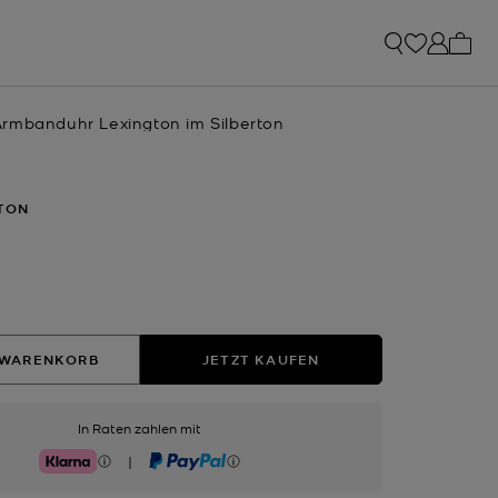
0 Art
rmbanduhr Lexington im Silberton
RTON
hlt
 WARENKORB
JETZT KAUFEN
In Raten zahlen mit
|
Klarna
PayPal