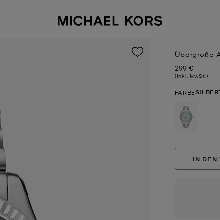
Übergroße A
299 €
Jetzt
(Inkl. MwSt.)
SILBE
FARBE
ausgewä
IN DEN