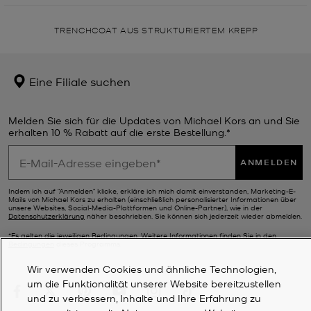
TRENCHCOAT AUS STRUKTURIERTEM KREPP
Eine Filiale suchen
Melden Sie sich für die Updates von Michael Kors an und Sie
erhalten 10 % Rabatt auf die erste Bestellung.*
ANMELDEN
Indem ich auf "Anmelden" klicke, erkläre ich mich damit einverstanden, Marketing-E-
Mails von Michael Kors zu erhalten (einschließlich personalisierter Informationen über
unsere Websites, Social-Media-Plattformen und Online-Partner), wie in der
Datenschutzerklärung
näher beschrieben. Sie können sich jederzeit wieder abmelden.
*Es gelten die jeweiligen Bedingungen. Weitere Informationen finden Sie in den
Bedingungen
dieses Programms.
Wir verwenden Cookies und ähnliche Technologien,
um die Funktionalität unserer Website bereitzustellen
und zu verbessern, Inhalte und Ihre Erfahrung zu