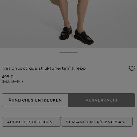
Toggle Drawer
Trenchcoat aus strukturiertem Krepp
495 €
Jetzt
(Inkl. MwSt.)
ÄHNLICHES ENTDECKEN
AUSVERKAUFT
ARTIKELBESCHREIBUNG
VERSAND UND RÜCKVERSAND