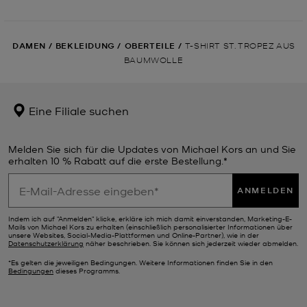
DAMEN
/
BEKLEIDUNG
/
OBERTEILE
/
T-SHIRT ST. TROPEZ AUS
BAUMWOLLE
Eine Filiale suchen
Melden Sie sich für die Updates von Michael Kors an und Sie
erhalten 10 % Rabatt auf die erste Bestellung.*
ANMELDEN
Indem ich auf "Anmelden" klicke, erkläre ich mich damit einverstanden, Marketing-E-
Mails von Michael Kors zu erhalten (einschließlich personalisierter Informationen über
unsere Websites, Social-Media-Plattformen und Online-Partner), wie in der
Datenschutzerklärung
näher beschrieben. Sie können sich jederzeit wieder abmelden.
*Es gelten die jeweiligen Bedingungen. Weitere Informationen finden Sie in den
Bedingungen
dieses Programms.