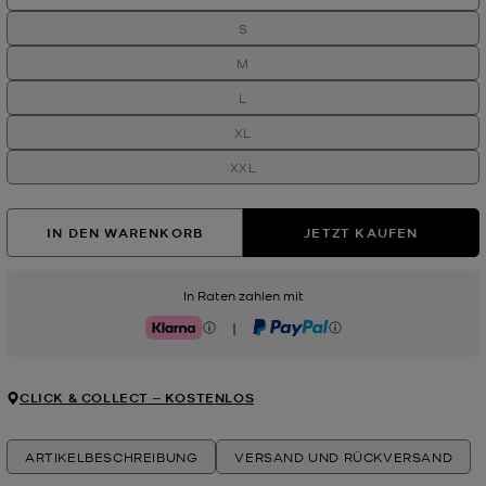
S
M
L
XL
XXL
IN DEN WARENKORB
JETZT KAUFEN
In Raten zahlen mit
|
Klarna
PayPal
CLICK & COLLECT ‒ KOSTENLOS
ARTIKELBESCHREIBUNG
VERSAND UND RÜCKVERSAND