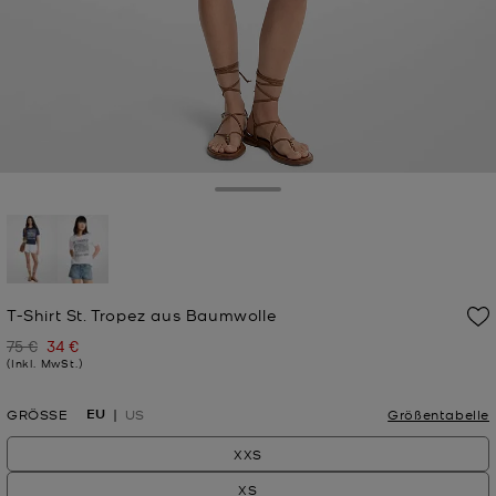
Toggle Drawer
ausgewählt
T-Shirt St. Tropez aus Baumwolle
75 €
34 €
Zuvor
Jetzt
(Inkl. MwSt.)
EU
GRÖSSE
US
Größentabelle
XXS
XS