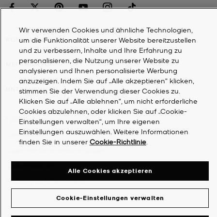
Wir verwenden Cookies und ähnliche Technologien,
um die Funktionalität unserer Website bereitzustellen
KUNDENDIENST
und zu verbessern, Inhalte und Ihre Erfahrung zu
personalisieren, die Nutzung unserer Website zu
MEIN KONTO
analysieren und Ihnen personalisierte Werbung
anzuzeigen. Indem Sie auf „Alle akzeptieren“ klicken,
UNTERNEHMEN
stimmen Sie der Verwendung dieser Cookies zu.
Klicken Sie auf „Alle ablehnen“, um nicht erforderliche
Cookies abzulehnen, oder klicken Sie auf „Cookie-
©
2026
Michael Kors
Einstellungen verwalten“, um Ihre eigenen
Einstellungen auszuwählen. Weitere Informationen
Datenschutzrichtlinie
finden Sie in unserer
Cookie-Richtlinie
.
Allgemeine Geschäftsbedingungen
Cookie-Richtlinie
Alle Cookies akzeptieren
Erklärung zur Barrierefreiheit
Cookie-Einstellungen verwalten