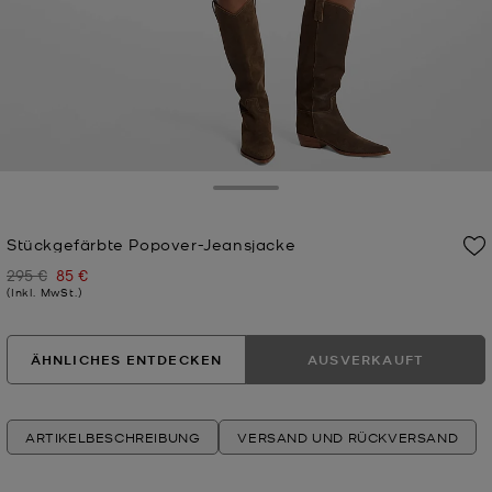
Toggle Drawer
Stückgefärbte Popover-Jeansjacke
295 €
85 €
Zuvor
Jetzt
(Inkl. MwSt.)
ÄHNLICHES ENTDECKEN
AUSVERKAUFT
ARTIKELBESCHREIBUNG
VERSAND UND RÜCKVERSAND