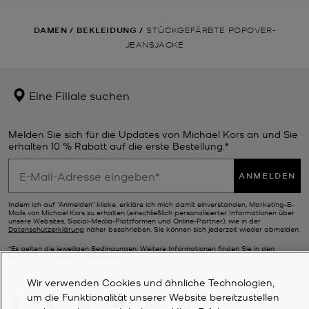
DAMEN
/
BEKLEIDUNG
/
STÜCKGEFÄRBTE POPOVER-
JEANSJACKE
Eine Filiale suchen
Melden Sie sich für die Updates von Michael Kors an und Sie
erhalten 10 % Rabatt auf die erste Bestellung.*
ANMELDEN
Indem ich auf "Anmelden" klicke, erkläre ich mich damit einverstanden, Marketing-E-
Mails von Michael Kors zu erhalten (einschließlich personalisierter Informationen über
unsere Websites, Social-Media-Plattformen und Online-Partner), wie in der
Datenschutzerklärung
näher beschrieben. Sie können sich jederzeit wieder abmelden.
*Es gelten die jeweiligen Bedingungen. Weitere Informationen finden Sie in den
Bedingungen
dieses Programms.
Wir verwenden Cookies und ähnliche Technologien,
um die Funktionalität unserer Website bereitzustellen