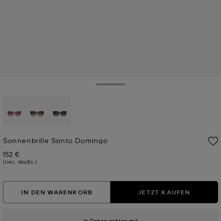
Toggle Drawer
ausgewählt
Sonnenbrille Santo Domingo
152 €
Jetzt
(Inkl. MwSt.)
IN DEN WARENKORB
JETZT KAUFEN
In Raten zahlen mit