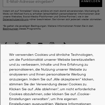
ANMELDEN
Indem ich auf "Anmelden" klicke, erkläre ich mich damit einverstanden, Marketing-E-
Mails von Michael Kors zu erhalten (einschließlich personalisierter Informationen über
unsere Websites, Social-Media-Plattformen und Online-Partner), wie in der
Datenschutzerklärung
näher beschrieben. Sie können sich jederzeit wieder abmelden.
*Es gelten die jeweiligen Bedingungen. Weitere Informationen finden Sie in den
Bedingungen
dieses Programms.
Wir verwenden Cookies und ähnliche Technologien,
um die Funktionalität unserer Website bereitzustellen
KUNDENDIENST
und zu verbessern, Inhalte und Ihre Erfahrung zu
personalisieren, die Nutzung unserer Website zu
MEIN KONTO
analysieren und Ihnen personalisierte Werbung
anzuzeigen. Indem Sie auf „Alle akzeptieren“ klicken,
stimmen Sie der Verwendung dieser Cookies zu.
UNTERNEHMEN
Klicken Sie auf „Alle ablehnen“, um nicht erforderliche
Cookies abzulehnen, oder klicken Sie auf „Cookie-
Einstellungen verwalten“, um Ihre eigenen
©
2026
Michael Kors
Einstellungen auszuwählen. Weitere Informationen