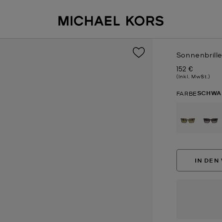
Sonnenbrill
152 €
Jetzt
(Inkl. MwSt.)
SCHWA
FARBE
au
IN DEN