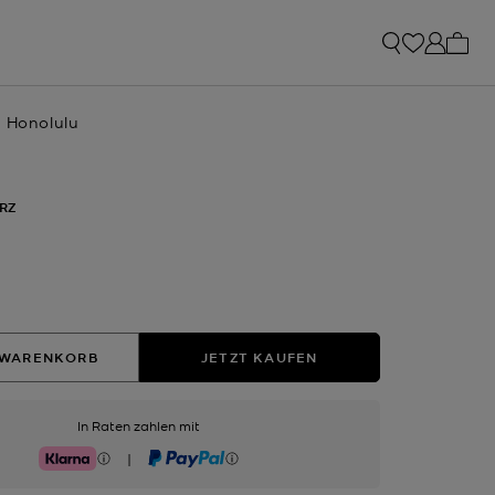
0 Art
e Honolulu
RZ
sgewählt
 WARENKORB
JETZT KAUFEN
In Raten zahlen mit
|
Klarna
PayPal