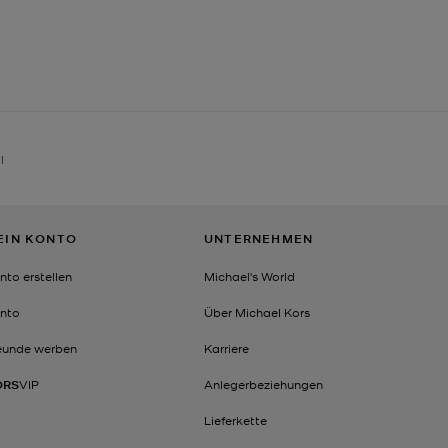
I
EIN KONTO
UNTERNEHMEN
nto erstellen
Michael's World
nto
Über Michael Kors
eunde werben
Karriere
ORS
VIP
Anlegerbeziehungen
Lieferkette