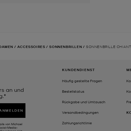
DAMEN
/
ACCESSOIRES
/
SONNENBRILLEN
/
SONNENBRILLE CHIANT
KUNDENDIENST
M
Häufig gestellte Fragen
Ko
rs an und
Bestellstatus
Ko
g.*
Rückgabe und Umtausch
Fr
ANMELDEN
Versandbedingungen
K
Zahlungsrichtlinie
ails von Michael
Social-Media-
Sie können sich