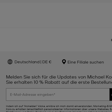
Deutschland | DE €
Eine Filiale suchen
Melden Sie sich für die Updates von Michael Ko
Sie erhalten 10 % Rabatt auf die erste Bestellun
Indem ich auf "Anmelden" klicke, erkläre ich mich damit einverstanden, Marketing-E-M
Kors zu erhalten (einschließlich personalisierter Informationen über unsere Websites, 
Plattformen und Online-Partner), wie in der
Datenschutzerklärung
näher beschrieben. 