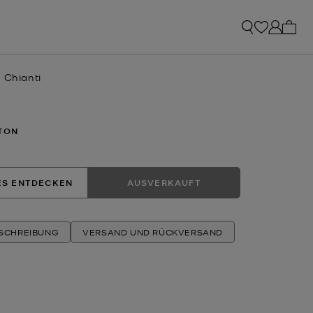
0 Art
 Chianti
RTON
ES ENTDECKEN
AUSVERKAUFT
ESCHREIBUNG
VERSAND UND RÜCKVERSAND