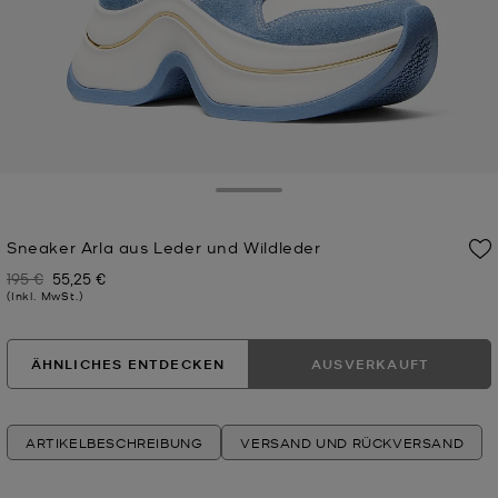
Toggle Drawer
Sneaker Arla aus Leder und Wildleder
195 €
55,25 €
Zuvor
Jetzt
(Inkl. MwSt.)
ÄHNLICHES ENTDECKEN
AUSVERKAUFT
ARTIKELBESCHREIBUNG
VERSAND UND RÜCKVERSAND