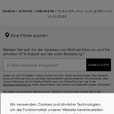
DAMEN
/
SCHUHE
/
SNEAKERS
/
SNEAKER ARLA AUS LEDER UND
WILDLEDER
Eine Filiale suchen
Melden Sie sich für die Updates von Michael Kors an und Sie
erhalten 10 % Rabatt auf die erste Bestellung.*
ANMELDEN
Indem ich auf "Anmelden" klicke, erkläre ich mich damit einverstanden, Marketing-E-
Mails von Michael Kors zu erhalten (einschließlich personalisierter Informationen über
unsere Websites, Social-Media-Plattformen und Online-Partner), wie in der
Datenschutzerklärung
näher beschrieben. Sie können sich jederzeit wieder abmelden.
*Es gelten die jeweiligen Bedingungen. Weitere Informationen finden Sie in den
Bedingungen
dieses Programms.
Wir verwenden Cookies und ähnliche Technologien,
um die Funktionalität unserer Website bereitzustellen