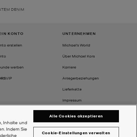
STEM DENIM
EIN KONTO
UNTERNEHMEN
nto erstellen
Michael's World
nto
Über Michael Kors
eunde werben
Karriere
ORS
VIP
Anlegerbeziehungen
Lieferkette
Impressum
Wirkung
Alle Cookies akzeptieren
, Inhalte und
en. Indem Sie
Cookie-Einstellungen verwalten
rderliche