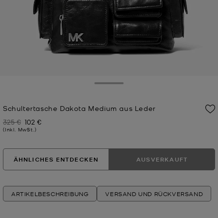
Toggle Drawer
Schultertasche Dakota Medium aus Leder
325 €
102 €
Zuvor
Jetzt
(Inkl. MwSt.)
ÄHNLICHES ENTDECKEN
AUSVERKAUFT
ARTIKELBESCHREIBUNG
VERSAND UND RÜCKVERSAND