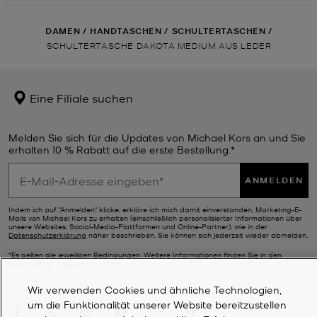
DAMEN
/
HANDTASCHEN
/
SCHULTERTASCHEN
/
SCHULTERTASCHE DAKOTA MEDIUM AUS LEDER
Eine Filiale suchen
Melden Sie sich für die Updates von Michael Kors an und Sie
erhalten 10 % Rabatt auf die erste Bestellung.*
ANMELDEN
Indem ich auf "Anmelden" klicke, erkläre ich mich damit einverstanden, Marketing-E-
Mails von Michael Kors zu erhalten (einschließlich personalisierter Informationen über
unsere Websites, Social-Media-Plattformen und Online-Partner), wie in der
Datenschutzerklärung
näher beschrieben. Sie können sich jederzeit wieder abmelden.
*Es gelten die jeweiligen Bedingungen. Weitere Informationen finden Sie in den
Bedingungen
dieses Programms.
Wir verwenden Cookies und ähnliche Technologien,
um die Funktionalität unserer Website bereitzustellen