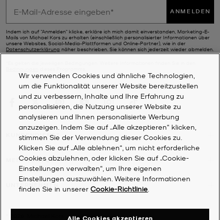
ANMELDEN
Indem ich auf "Anmelden" klicke, erkläre ich mich damit einverstanden, Marketing-E-
Mails von Michael Kors zu erhalten (einschließlich personalisierter Informationen über
unsere Websites, Social-Media-Plattformen und Online-Partner), wie in der
Datenschutzerklärung
näher beschrieben. Sie können sich jederzeit wieder abmelden.
*Es gelten die jeweiligen Bedingungen. Weitere Informationen finden Sie in den
Bedingungen
dieses Programms.
Wir verwenden Cookies und ähnliche Technologien,
um die Funktionalität unserer Website bereitzustellen
und zu verbessern, Inhalte und Ihre Erfahrung zu
personalisieren, die Nutzung unserer Website zu
analysieren und Ihnen personalisierte Werbung
anzuzeigen. Indem Sie auf „Alle akzeptieren“ klicken,
KUNDENDIENST
stimmen Sie der Verwendung dieser Cookies zu.
Klicken Sie auf „Alle ablehnen“, um nicht erforderliche
Cookies abzulehnen, oder klicken Sie auf „Cookie-
MEIN KONTO
Einstellungen verwalten“, um Ihre eigenen
Einstellungen auszuwählen. Weitere Informationen
UNTERNEHMEN
finden Sie in unserer
Cookie-Richtlinie
.
©
2026
Michael Kors
Alle Cookies akzeptieren