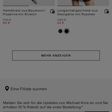
Hemdkleid aus Baumwoll-
Langärmeliges Kleid aus
Popeline mit Stretch
Georgette mit Rüschen
Zuvor
Zuvor
195 €
225 €
Jetzt
Jetzt
80 €
63 €
MEHR ANZEIGEN
Eine Filiale suchen
Melden Sie sich für die Updates von Michael Kors an und Sie
erhalten 10 % Rabatt auf die erste Bestellung.*