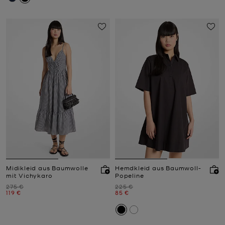
Midikleid aus Baumwolle
Hemdkleid aus Baumwoll-
mit Vichykaro
Popeline
Zuvor
Zuvor
275 €
225 €
Jetzt
Jetzt
119 €
85 €