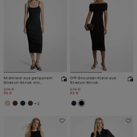
Midikleid aus geripptem
Off-Shoulder-Kleid aus
Stretch-Strick mit
Stretch-Strick
Kettendetail
Zuvor
Zuvor
275 €
275 €
Jetzt
Jetzt
85 €
85 €
+2