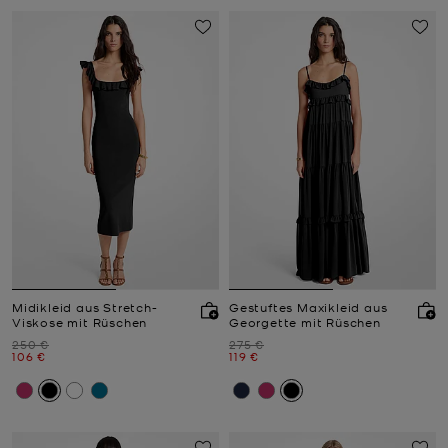
Midikleid aus Stretch-
Gestuftes Maxikleid aus
Viskose mit Rüschen
Georgette mit Rüschen
Zuvor
Zuvor
250 €
275 €
Jetzt
Jetzt
106 €
119 €