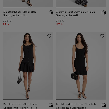
Gesmoktes Kleid aus
Gesmokter Jumpsuit aus
Georgette mit
Georgette mit
Blumenmuster
Blumenmuster mit Gürtel
Zuvor
Zuvor
225 €
275 €
Jetzt
Jetzt
68 €
119 €
Doubleface-Kleid aus
Tanktopkleid aus Stretch-
Krepp mit tiefer Taille
Strick mit Zierkette