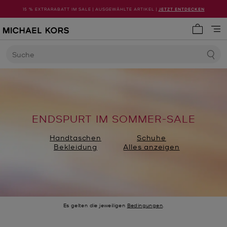
15 % EXTRARABATT IM SALE | AUSGEWÄHLTE ARTIKEL |
JETZT ENTDECKEN
0 Artike
Suche
ENDSPURT IM SOMMER-SALE
Handtaschen
Schuhe
Bekleidung
Alles anzeigen
Es gelten die jeweiligen
Bedingungen
.