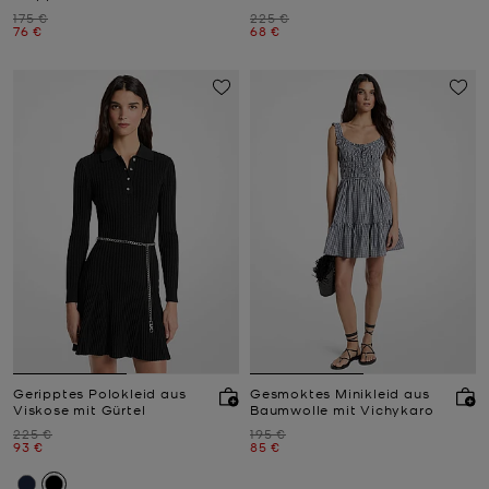
Zuvor
Zuvor
175 €
225 €
Jetzt
Jetzt
76 €
68 €
Geripptes Polokleid aus
Gesmoktes Minikleid aus
Viskose mit Gürtel
Baumwolle mit Vichykaro
Zuvor
Zuvor
225 €
195 €
Jetzt
Jetzt
93 €
85 €