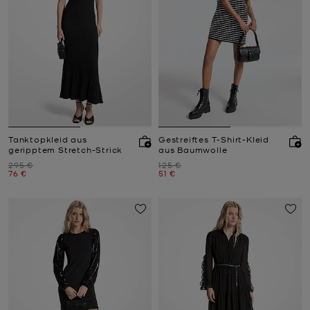
Tanktopkleid aus
Gestreiftes T-Shirt-Kleid
geripptem Stretch-Strick
aus Baumwolle
Zuvor
Zuvor
295 €
125 €
Jetzt
Jetzt
76 €
51 €