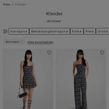
Sale
/
Kleider
Kleider
40
Artikel
Kategorie
Bekleidungskategorie
Farbe
Preis
Größe
Schwarz
Alles zurücksetzen
Filter Derzeit Gefiltert Nach Farbe: Schwarz Entfernen