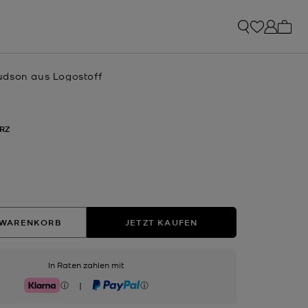
0 Art
dson aus Logostoff
RZ
hlt
 WARENKORB
JETZT KAUFEN
In Raten zahlen mit
|
Klarna
PayPal