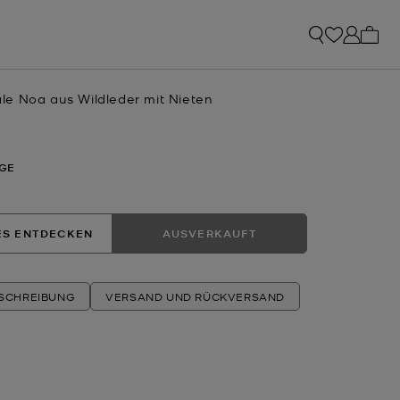
0 Art
e Noa aus Wildleder mit Nieten
GE
ES ENTDECKEN
AUSVERKAUFT
ESCHREIBUNG
VERSAND UND RÜCKVERSAND