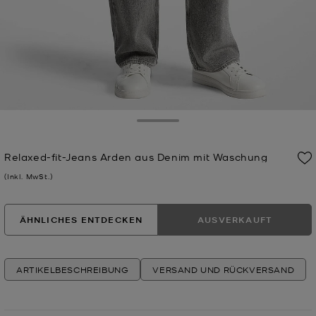
Toggle Drawer
Relaxed-fit-Jeans Arden aus Denim mit Waschung
Jetzt
(Inkl. MwSt.)
ÄHNLICHES ENTDECKEN
AUSVERKAUFT
ARTIKELBESCHREIBUNG
VERSAND UND RÜCKVERSAND