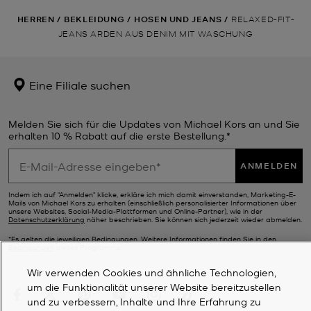
HERREN
/
BEKLEIDUNG
/
HOSEN UND JEANS
/
RELAXED-FIT-
JEANS ARDEN AUS DENIM MIT WASCHUNG
Eine Filiale suchen
Melden Sie sich für die Updates von Michael Kors an und Sie
erhalten 10 % Rabatt auf die erste Bestellung.*
ANMELDEN
Indem ich auf "Anmelden" klicke, erkläre ich mich damit einverstanden, Marketing-E-
Mails von Michael Kors zu erhalten (einschließlich personalisierter Informationen über
unsere Websites, Social-Media-Plattformen und Online-Partner), wie in der
Datenschutzerklärung
näher beschrieben. Sie können sich jederzeit wieder abmelden.
*Es gelten die jeweiligen Bedingungen. Weitere Informationen finden Sie in den
Bedingungen
dieses Programms.
Wir verwenden Cookies und ähnliche Technologien,
um die Funktionalität unserer Website bereitzustellen
und zu verbessern, Inhalte und Ihre Erfahrung zu