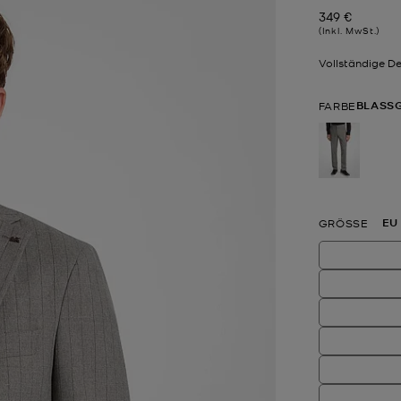
349 €
Jetzt
(Inkl. MwSt.)
Vollständige De
BLASS
FARBE
ausgewä
EU
GRÖSSE