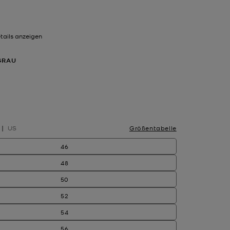
tails anzeigen
GRAU
hlt
US
Größentabelle
46
48
50
52
54
56