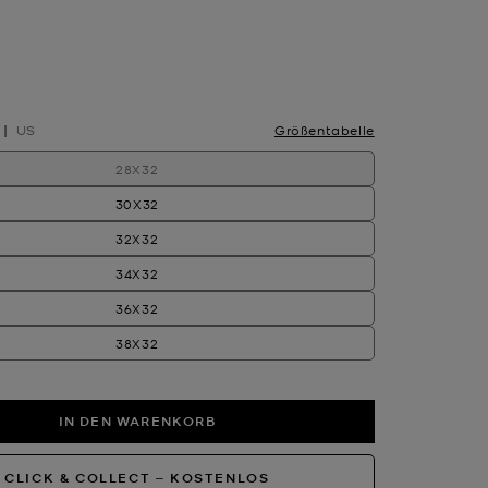
hlt
US
Größentabelle
28X32
30X32
32X32
34X32
36X32
38X32
IN DEN WARENKORB
CLICK & COLLECT ‒ KOSTENLOS