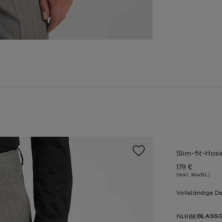
Slim-fit-Hos
179 €
Jetzt
(Inkl. MwSt.)
Vollständige De
BLASS
FARBE