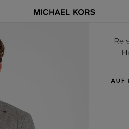
Rei
H
AUF 