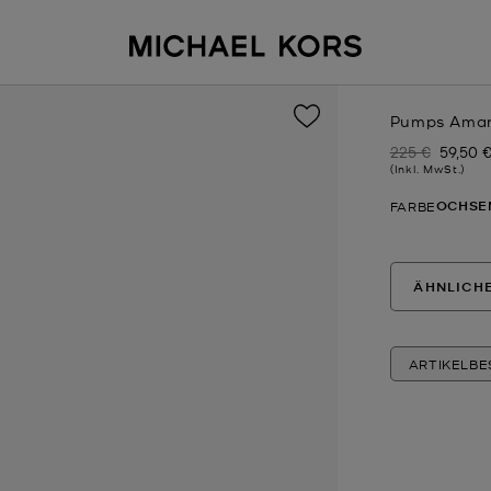
Pumps Amara
225 €
59,50 
Zuvor
Jetzt
(Inkl. MwSt.)
OCHSE
FARBE
ÄHNLICH
ARTIKELB