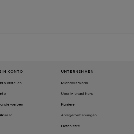
EIN KONTO
UNTERNEHMEN
nto erstellen
Michael's World
nto
Über Michael Kors
eunde werben
Karriere
ORS
VIP
Anlegerbeziehungen
Lieferkette