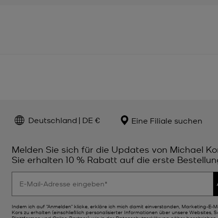
Deutschland | DE €
Eine Filiale suchen
Melden Sie sich für die Updates von Michael Ko
Sie erhalten 10 % Rabatt auf die erste Bestellun
Indem ich auf "Anmelden" klicke, erkläre ich mich damit einverstanden, Marketing-E-M
Kors zu erhalten (einschließlich personalisierter Informationen über unsere Websites, 
Plattformen und Online-Partner), wie in der
Datenschutzerklärung
näher beschrieben. 