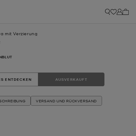
0 Art
 mit Verzierung
€
NBLUT
ES ENTDECKEN
AUSVERKAUFT
ESCHREIBUNG
VERSAND UND RÜCKVERSAND