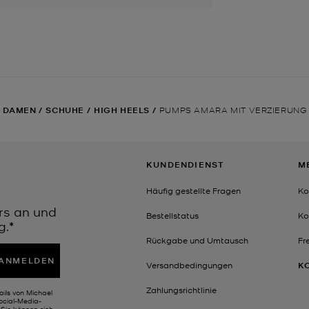
DAMEN
/
SCHUHE
/
HIGH HEELS
/
PUMPS AMARA MIT VERZIERUNG
KUNDENDIENST
M
Häufig gestellte Fragen
Ko
rs an und
Bestellstatus
Ko
g.*
Rückgabe und Umtausch
Fr
ANMELDEN
Versandbedingungen
K
Zahlungsrichtlinie
ails von Michael
Social-Media-
Sie können sich