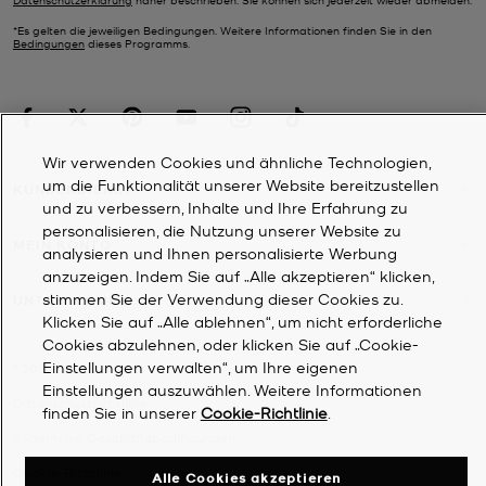
*Es gelten die jeweiligen Bedingungen. Weitere Informationen finden Sie in den
Bedingungen
dieses Programms.
Wir verwenden Cookies und ähnliche Technologien,
um die Funktionalität unserer Website bereitzustellen
KUNDENDIENST
und zu verbessern, Inhalte und Ihre Erfahrung zu
personalisieren, die Nutzung unserer Website zu
MEIN KONTO
analysieren und Ihnen personalisierte Werbung
anzuzeigen. Indem Sie auf „Alle akzeptieren“ klicken,
stimmen Sie der Verwendung dieser Cookies zu.
UNTERNEHMEN
Klicken Sie auf „Alle ablehnen“, um nicht erforderliche
Cookies abzulehnen, oder klicken Sie auf „Cookie-
Einstellungen verwalten“, um Ihre eigenen
©
2026
Michael Kors
Einstellungen auszuwählen. Weitere Informationen
Datenschutzrichtlinie
finden Sie in unserer
Cookie-Richtlinie
.
Allgemeine Geschäftsbedingungen
Cookie-Richtlinie
Alle Cookies akzeptieren