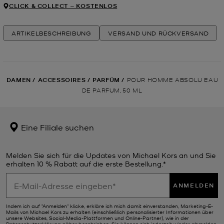
CLICK & COLLECT ‒ KOSTENLOS
ARTIKELBESCHREIBUNG
VERSAND UND RÜCKVERSAND
DAMEN
/
ACCESSOIRES
/
PARFÜM
/
POUR HOMME ABSOLU EAU
DE PARFUM, 50 ML
Eine Filiale suchen
Melden Sie sich für die Updates von Michael Kors an und Sie
erhalten 10 % Rabatt auf die erste Bestellung.*
ANMELDEN
Indem ich auf "Anmelden" klicke, erkläre ich mich damit einverstanden, Marketing-E-
Mails von Michael Kors zu erhalten (einschließlich personalisierter Informationen über
unsere Websites, Social-Media-Plattformen und Online-Partner), wie in der
Datenschutzerklärung
näher beschrieben. Sie können sich jederzeit wieder abmelden.