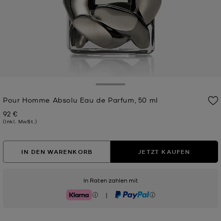
Toggle Drawer
Pour Homme Absolu Eau de Parfum, 50 ml
92 €
Jetzt
(Inkl. MwSt.)
IN DEN WARENKORB
JETZT KAUFEN
In Raten zahlen mit
|
Klarna
PayPal