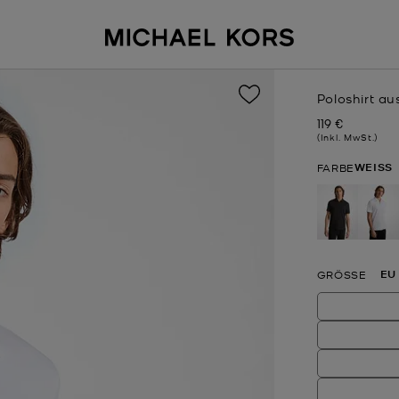
Poloshirt a
119 €
Jetzt
(Inkl. MwSt.)
WEISS
FARBE
au
EU
GRÖSSE