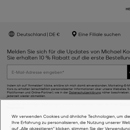
H
Deutschland | DE €
Eine Filiale suchen
Melden Sie sich für die Updates von Michael Ko
Sie erhalten 10 % Rabatt auf die erste Bestellun
Indem ich auf "Anmelden" klicke, erkläre ich mich damit einverstanden, Marketing-E-M
Kors zu erhalten (einschließlich personalisierter Informationen über unsere Websites, 
Plattformen und Online-Partner), wie in der
Datenschutzerklärung
näher beschrieben. 
jederzeit wieder abmelden.
*Es gelten die jeweiligen Bedingungen. Weitere Informationen finden Sie in den
Bedin
Programms.
Wir verwenden Cookies und ähnliche Technologien, um die F
Ihre Erfahrung zu personalisieren, die Nutzung unserer We
auf „Alle akzeptieren“ klicken, stimmen Sie der Verwendung 