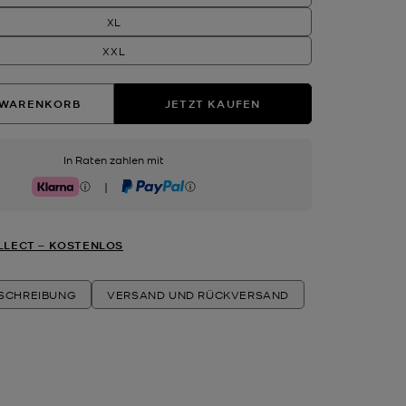
XL
XXL
 WARENKORB
JETZT KAUFEN
In Raten zahlen mit
|
Klarna
PayPal
LLECT ‒ KOSTENLOS
ESCHREIBUNG
VERSAND UND RÜCKVERSAND