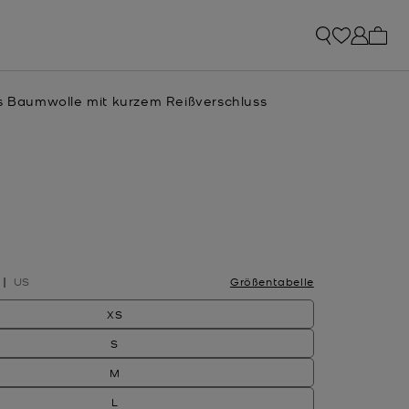
0 Art
us Baumwolle mit kurzem Reißverschluss
sgewählt
US
Größentabelle
XS
S
M
L