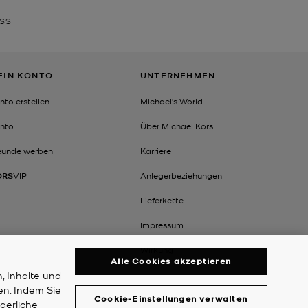
SS
EIN KONTO
UNTERNEHMEN
nto erstellen
Michael's World
nto
Über Michael Kors
eunde werben
Karriere
ORS
VIP
Anlegerbeziehungen
Lieferkette
Impressum
Wirkung
Alle Cookies akzeptieren
, Inhalte und
en. Indem Sie
Cookie-Einstellungen verwalten
rderliche