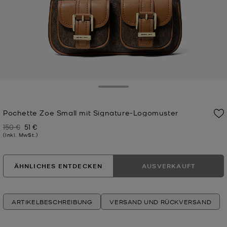
Toggle Drawer
Pochette Zoe Small mit Signature-Logomuster
150 €
51 €
Zuvor
Jetzt
(Inkl. MwSt.)
ÄHNLICHES ENTDECKEN
AUSVERKAUFT
ARTIKELBESCHREIBUNG
VERSAND UND RÜCKVERSAND