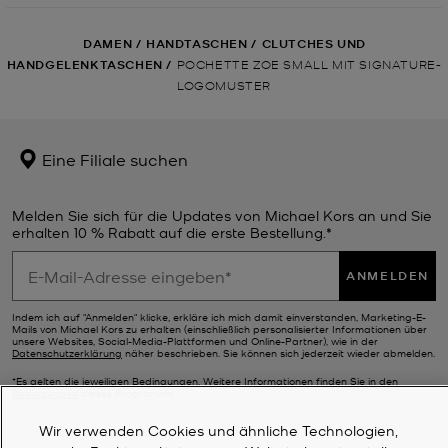
DAMEN
/
HANDTASCHEN
/
CLUTCHES UND
HANDGELENKTASCHEN
/
POCHETTE ZOE SMALL MIT SIGNATURE-
LOGOMUSTER
Eine Filiale suchen
Melden Sie sich für die Updates von Michael Kors an und Sie
erhalten 10 % Rabatt auf die erste Bestellung.*
ANMELDEN
Indem ich auf "Anmelden" klicke, erkläre ich mich damit einverstanden, Marketing-E-
Mails von Michael Kors zu erhalten (einschließlich personalisierter Informationen über
unsere Websites, Social-Media-Plattformen und Online-Partner), wie in der
Datenschutzerklärung
näher beschrieben. Sie können sich jederzeit wieder abmelden.
*Es gelten die jeweiligen Bedingungen. Weitere Informationen finden Sie in den
Bedingungen
dieses Programms.
Wir verwenden Cookies und ähnliche Technologien,