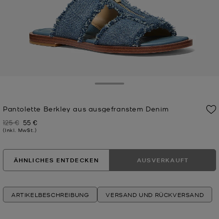
Toggle Drawer
Pantolette Berkley aus ausgefranstem Denim
125 €
55 €
Zuvor
Jetzt
(Inkl. MwSt.)
ÄHNLICHES ENTDECKEN
AUSVERKAUFT
ARTIKELBESCHREIBUNG
VERSAND UND RÜCKVERSAND