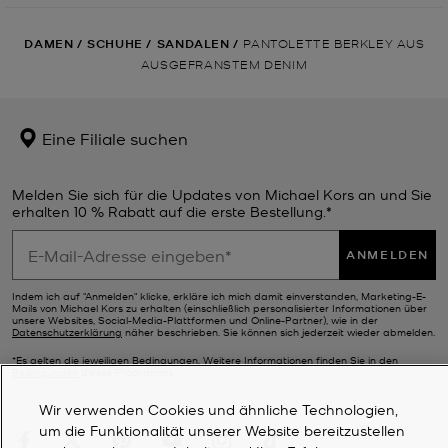
DAMEN
/
SCHUHE
/
SANDALEN
/
PANTOLETTE BERKLEY AUS
AUSGEFRANSTEM DENIM
Eine Filiale suchen
Melden Sie sich für die Updates von Michael Kors an und Sie
erhalten 10 % Rabatt auf die erste Bestellung.*
ANMELDEN
Indem ich auf "Anmelden" klicke, erkläre ich mich damit einverstanden, Marketing-E-
Mails von Michael Kors zu erhalten (einschließlich personalisierter Informationen über
unsere Websites, Social-Media-Plattformen und Online-Partner), wie in der
Datenschutzerklärung
näher beschrieben. Sie können sich jederzeit wieder abmelden.
*Es gelten die jeweiligen Bedingungen. Weitere Informationen finden Sie in den
Bedingungen
dieses Programms.
Wir verwenden Cookies und ähnliche Technologien,
um die Funktionalität unserer Website bereitzustellen