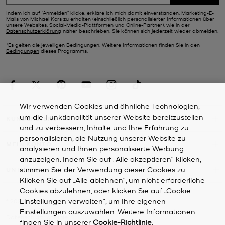
Indem ich auf "Anmelden" klicke, erkläre ich mich damit einverstanden, Marketing-E-
Mails von Michael Kors zu erhalten (einschließlich personalisierter Informationen über
unsere Websites, Social-Media-Plattformen und Online-Partner), wie in der
Datenschutzerklärung
näher beschrieben. Sie können sich jederzeit wieder abmelden.
*Es gelten die jeweiligen Bedingungen. Weitere Informationen finden Sie in den
Bedingungen
dieses Programms.
Wir verwenden Cookies und ähnliche Technologien,
um die Funktionalität unserer Website bereitzustellen
KUNDENDIENST
und zu verbessern, Inhalte und Ihre Erfahrung zu
personalisieren, die Nutzung unserer Website zu
MEIN KONTO
analysieren und Ihnen personalisierte Werbung
anzuzeigen. Indem Sie auf „Alle akzeptieren“ klicken,
stimmen Sie der Verwendung dieser Cookies zu.
UNTERNEHMEN
Klicken Sie auf „Alle ablehnen“, um nicht erforderliche
Cookies abzulehnen, oder klicken Sie auf „Cookie-
Einstellungen verwalten“, um Ihre eigenen
©
2026
Michael Kors
Einstellungen auszuwählen. Weitere Informationen
Datenschutzrichtlinie
finden Sie in unserer
Cookie-Richtlinie
.