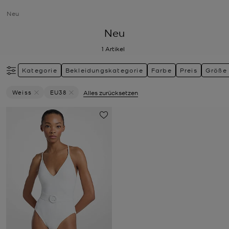
Neu
Neu
1
Artikel
Kategorie
Bekleidungskategorie
Farbe
Preis
Größe
Weiss
EU38
Alles zurücksetzen
Filter Derzeit Gefiltert Nach Farbe: Weiss Entfernen
Filter Derzeit gefiltert nach Größe: EU38 entfernen