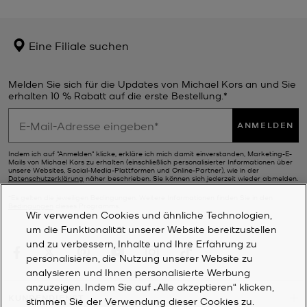
Eine Filiale suchen
Melden Sie sich für die Updates von Michael Kors an und Sie
erhalten 10 % Rabatt auf die erste Bestellung.*
ANMELDEN
Indem ich auf "Anmelden" klicke, erkläre ich mich damit einverstanden, Marketing-E-
Mails von Michael Kors zu erhalten (einschließlich personalisierter Informationen über
unsere Websites, Social-Media-Plattformen und Online-Partner), wie in der
Datenschutzerklärung
näher beschrieben. Sie können sich jederzeit wieder abmelden.
*Es gelten die jeweiligen Bedingungen. Weitere Informationen finden Sie in den
Bedingungen
dieses Programms.
Wir verwenden Cookies und ähnliche Technologien,
um die Funktionalität unserer Website bereitzustellen
und zu verbessern, Inhalte und Ihre Erfahrung zu
personalisieren, die Nutzung unserer Website zu
analysieren und Ihnen personalisierte Werbung
anzuzeigen. Indem Sie auf „Alle akzeptieren“ klicken,
KUNDENDIENST
stimmen Sie der Verwendung dieser Cookies zu.