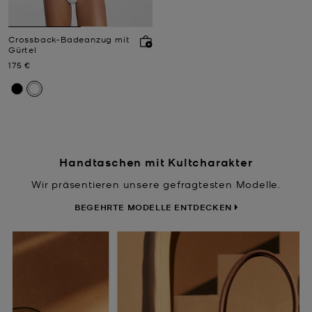
Crossback-Badeanzug mit
Gürtel
Jetzt
175 €
Handtaschen mit Kultcharakter
Wir präsentieren unsere gefragtesten Modelle.
BEGEHRTE MODELLE ENTDECKEN