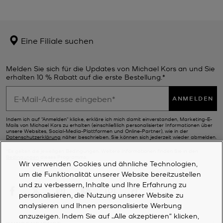
Eine Filiale suchen
Melden Sie sich für die Updates von Michael Kors an und Sie
erhalten 10 % Rabatt auf die erste Bestellung.*
ANMELDEN
Indem ich auf "Anmelden" klicke, erkläre ich mich damit einverstanden, Marketing-E-
Mails von Michael Kors zu erhalten (einschließlich personalisierter Informationen über
unsere Websites, Social-Media-Plattformen und Online-Partner), wie in der
Datenschutzerklärung
näher beschrieben. Sie können sich jederzeit wieder abmelden.
*Es gelten die jeweiligen Bedingungen. Weitere Informationen finden Sie in den
Bedingungen
dieses Programms.
Wir verwenden Cookies und ähnliche Technologien,
um die Funktionalität unserer Website bereitzustellen
und zu verbessern, Inhalte und Ihre Erfahrung zu
personalisieren, die Nutzung unserer Website zu
analysieren und Ihnen personalisierte Werbung
anzuzeigen. Indem Sie auf „Alle akzeptieren“ klicken,