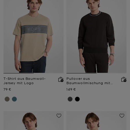
T-Shirt aus Baumwoll-
Pullover aus
Jersey mit Logo
Baumwollmischung mit
Logo-Besatz
Jetzt
Jetzt
79 €
149 €