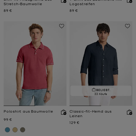
Stretch-Baumwolle
Logostreifen
Jetzt
Jetzt
89 €
89 €
BELIEBT.
33 Käufe
Poloshirt aus Baumwolle
Classic-fit-Hemd aus
Leinen
Jetzt
99 €
Jetzt
129 €