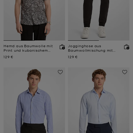
Hemd aus Baumwolle mit
Jogginghose aus
Print und kubanischem
Baumwollmischung mit
Kragen
Logo-Besatz
Jetzt
Jetzt
129 €
129 €