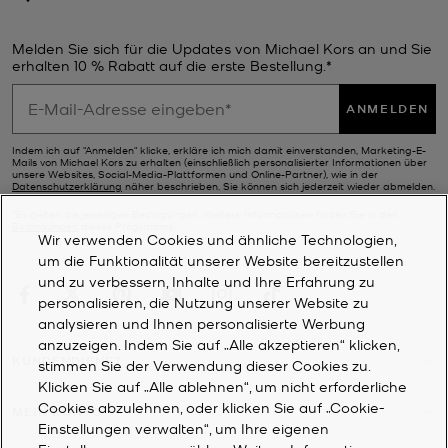
Melden Sie sich für die Updates von Michael Kors an und Sie
erhalten 10 % Rabatt auf die erste Bestellung.*
ANMELDEN
Indem ich auf "Anmelden" klicke, erkläre ich mich damit einverstanden, Marketing-E-
Mails von Michael Kors zu erhalten (einschließlich personalisierter Informationen über
unsere Websites, Social-Media-Plattformen und Online-Partner), wie in der
Datenschutzerklärung
näher beschrieben. Sie können sich jederzeit wieder abmelden.
*Es gelten die jeweiligen Bedingungen. Weitere Informationen finden Sie in den
Bedingungen
dieses Programms.
Wir verwenden Cookies und ähnliche Technologien,
um die Funktionalität unserer Website bereitzustellen
und zu verbessern, Inhalte und Ihre Erfahrung zu
personalisieren, die Nutzung unserer Website zu
analysieren und Ihnen personalisierte Werbung
anzuzeigen. Indem Sie auf „Alle akzeptieren“ klicken,
KUNDENDIENST
stimmen Sie der Verwendung dieser Cookies zu.
Klicken Sie auf „Alle ablehnen“, um nicht erforderliche
Cookies abzulehnen, oder klicken Sie auf „Cookie-
MEIN KONTO
Einstellungen verwalten“, um Ihre eigenen