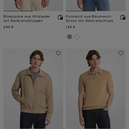
Bikerjacke aus Wildleder
Poloshirt aus Baumwoll-
mit Reißverschlüssen
Strick mit Reißverschluss
Jetzt
Jetzt
699 €
149 €