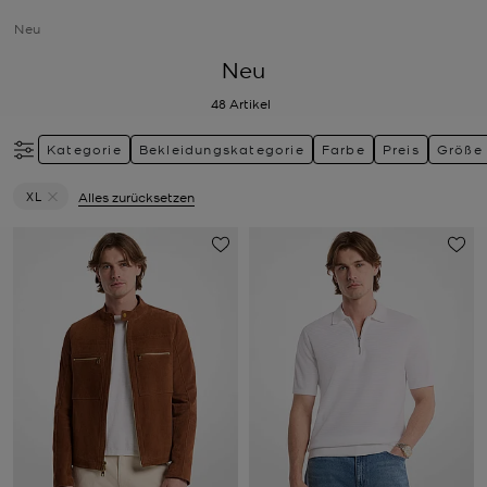
Neu
Neu
48
Artikel
Kategorie
Bekleidungskategorie
Farbe
Preis
Größe
XL
Alles zurücksetzen
Filter Derzeit gefiltert nach Größe: XL entfernen