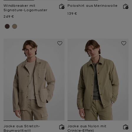
Windbreaker mit
Poloshirt aus Merinowolle
Signature-Logomuster
Jetzt
139 €
Jetzt
249 €
Jacke aus Stretch-
Jacke aus Nylon mit
Baumwolltwill
Crinkle-Effekt