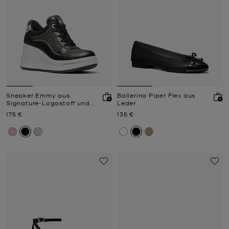
Sneaker Emmy aus
Ballerina Piper Flex aus
Signature-Logostoff und
Leder
Leder mit Keilabsatz
Jetzt
Jetzt
175 €
135 €