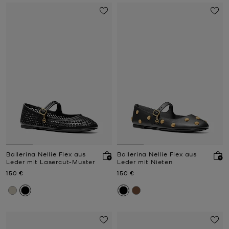
Ballerina Nellie Flex aus
Ballerina Nellie Flex aus
Leder mit Lasercut-Muster
Leder mit Nieten
Jetzt
Jetzt
150 €
150 €