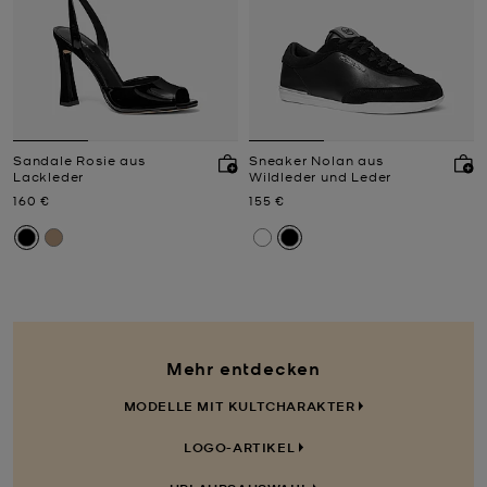
Sandale Rosie aus
Sneaker Nolan aus
Lackleder
Wildleder und Leder
Jetzt
Jetzt
160 €
155 €
Mehr entdecken
MODELLE MIT KULTCHARAKTER
LOGO-ARTIKEL