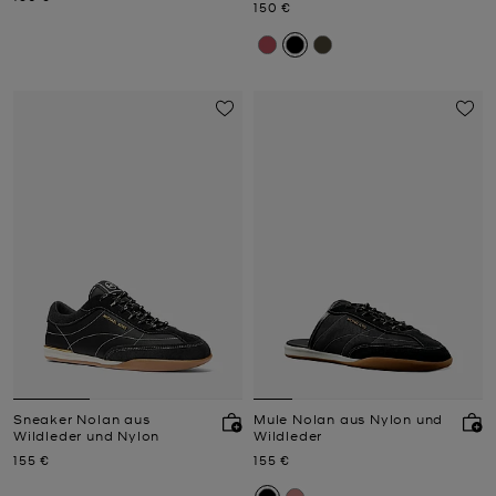
Jetzt
150 €
Sneaker Nolan aus
Mule Nolan aus Nylon und
Wildleder und Nylon
Wildleder
Jetzt
Jetzt
155 €
155 €