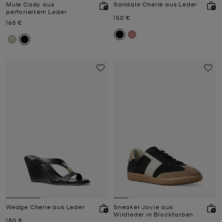
Mule Cady aus
Sandale Cherie aus Leder
perforiertem Leder
Jetzt
150 €
Jetzt
165 €
Wedge Cherie aus Leder
Sneaker Jovie aus
Wildleder in Blockfarben
Jetzt
180 €