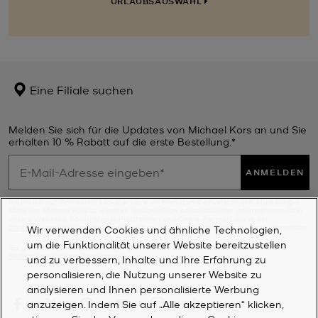
URLAUBSAUSWAHL
Eine Filiale suchen
Melden Sie sich für die Updates von Michael Kors an und Sie
erhalten 10 % Rabatt auf die erste Bestellung.*
ANMELDEN
Indem ich auf "Anmelden" klicke, erkläre ich mich damit einverstanden, Marketing-E-
Mails von Michael Kors zu erhalten (einschließlich personalisierter Informationen über
unsere Websites, Social-Media-Plattformen und Online-Partner), wie in der
Datenschutzerklärung
näher beschrieben. Sie können sich jederzeit wieder abmelden.
Wir verwenden Cookies und ähnliche Technologien,
um die Funktionalität unserer Website bereitzustellen
*Es gelten die jeweiligen Bedingungen. Weitere Informationen finden Sie in den
Bedingungen
dieses Programms.
und zu verbessern, Inhalte und Ihre Erfahrung zu
personalisieren, die Nutzung unserer Website zu
analysieren und Ihnen personalisierte Werbung
anzuzeigen. Indem Sie auf „Alle akzeptieren“ klicken,