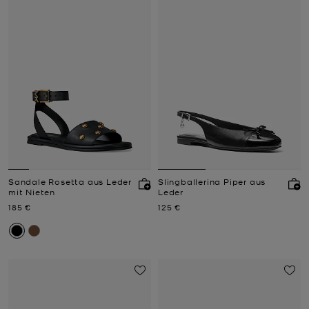
Sandale Rosetta aus Leder
Slingballerina Piper aus
mit Nieten
Leder
Jetzt
Jetzt
185 €
125 €