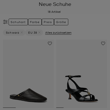
Neue Schuhe
18
Artikel
Schuhart
Farbe
Preis
Größe
Schwarz
EU 38
Alles zurücksetzen
Filter Derzeit Gefiltert Nach Farbe: Schwarz Entfernen
Filter Derzeit gefiltert nach Größe: EU 38 entfer