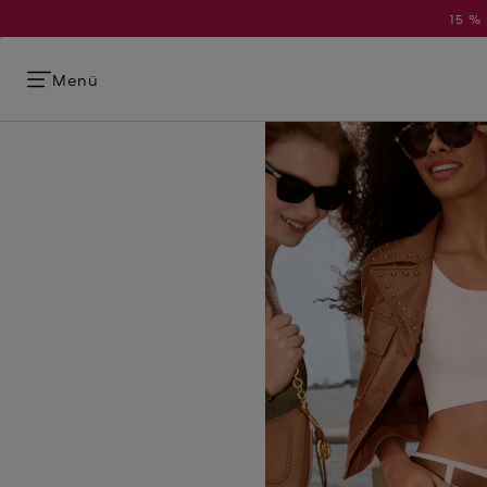
15 %
Menü