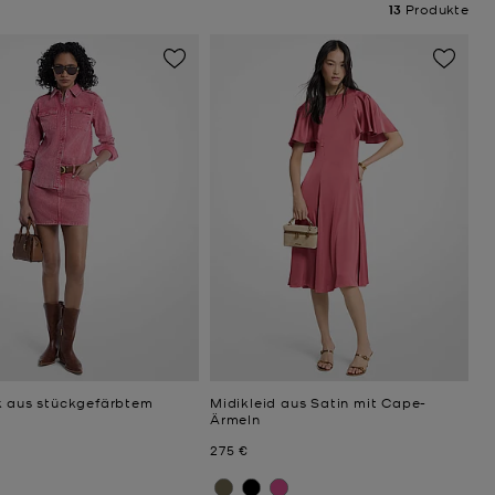
13
Produkte
k aus stückgefärbtem
Midikleid aus Satin mit Cape-
Ärmeln
Jetzt
275 €