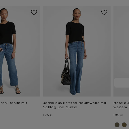
etch-Denim mit
Jeans aus Stretch-Baumwolle mit
Hose au
Schlag und Gürtel
weitem 
Jetzt
Jetzt
195 €
195 €