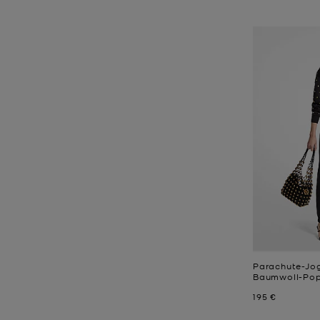
Parachute-Jo
Baumwoll-Pop
Jetzt
195 €