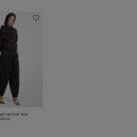
gginghose aus
eline