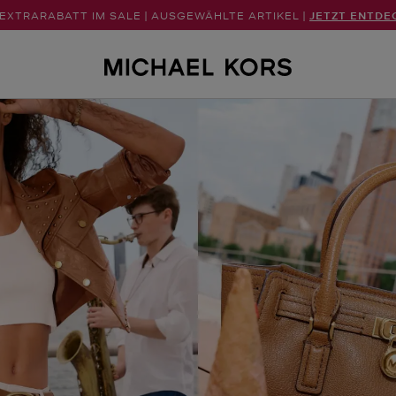
 EXTRARABATT IM SALE | AUSGEWÄHLTE ARTIKEL |
JETZT ENTDE