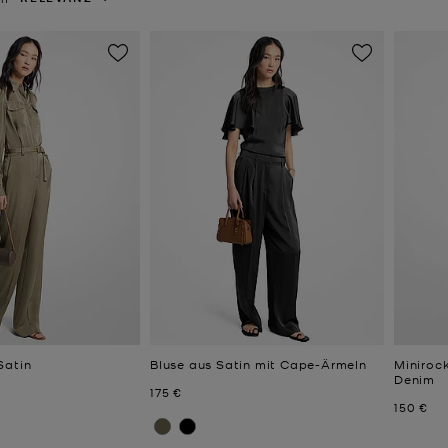
Satin
Bluse aus Satin mit Cape-Ärmeln
Miniroc
Denim
Jetzt
175 €
Jetzt
150 €