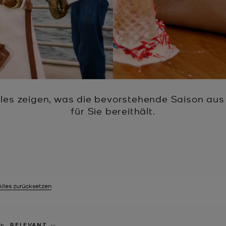
yles zeigen, was die bevorstehende Saison aus
für Sie bereithält.
Alles zurücksetzen
eit gefiltert nach Größe: EU 32 entfernen
RELEVANZ
ch