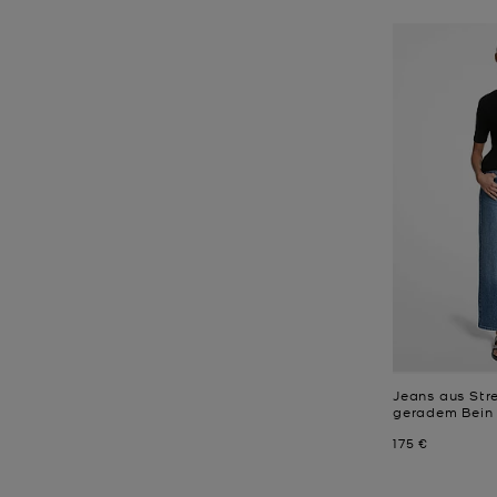
Jeans aus Str
geradem Bein
Jetzt
175 €