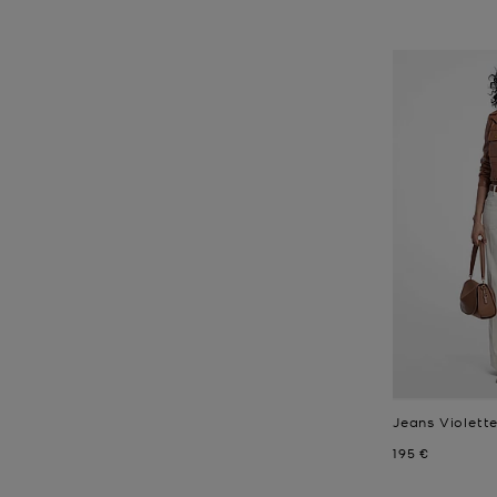
Jeans Violett
Jetzt
195 €