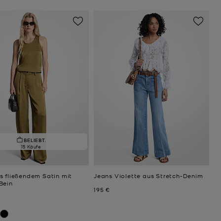
BELIEBT.
15 Käufe
s fließendem Satin mit
Jeans Violette aus Stretch-Denim
Bein
Jetzt
195 €