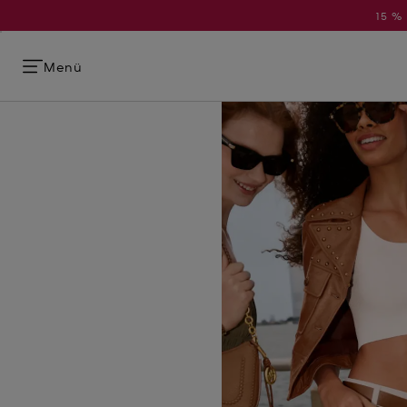
15 %
Menü