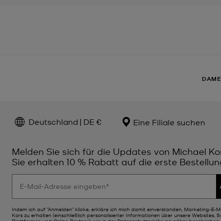
DAM
Deutschland | DE €
Eine Filiale suchen
Melden Sie sich für die Updates von Michael Ko
Sie erhalten 10 % Rabatt auf die erste Bestellun
Indem ich auf "Anmelden" klicke, erkläre ich mich damit einverstanden, Marketing-E-M
Kors zu erhalten (einschließlich personalisierter Informationen über unsere Websites, 
Plattformen und Online-Partner), wie in der
Datenschutzerklärung
näher beschrieben. 