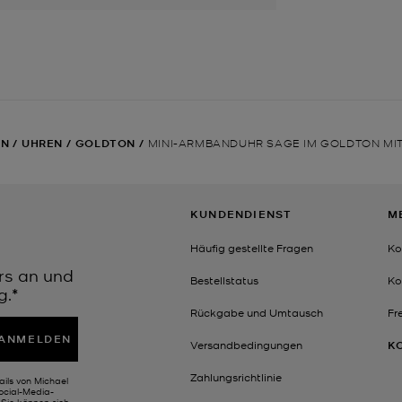
EN
/
UHREN
/
GOLDTON
/
MINI-ARMBANDUHR SAGE IM GOLDTON MIT
KUNDENDIENST
M
Häufig gestellte Fragen
Ko
rs an und
Bestellstatus
Ko
g.*
Rückgabe und Umtausch
Fr
ANMELDEN
Versandbedingungen
K
Zahlungsrichtlinie
ails von Michael
Social-Media-
Sie können sich