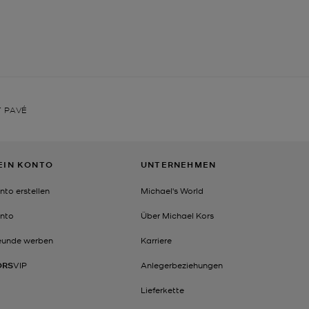
 PAVÉ
EIN KONTO
UNTERNEHMEN
nto erstellen
Michael's World
nto
Über Michael Kors
eunde werben
Karriere
ORS
VIP
Anlegerbeziehungen
Lieferkette