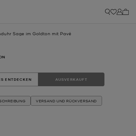
0 Art
duhr Sage im Goldton mit Pavé
ON
ES ENTDECKEN
AUSVERKAUFT
ESCHREIBUNG
VERSAND UND RÜCKVERSAND