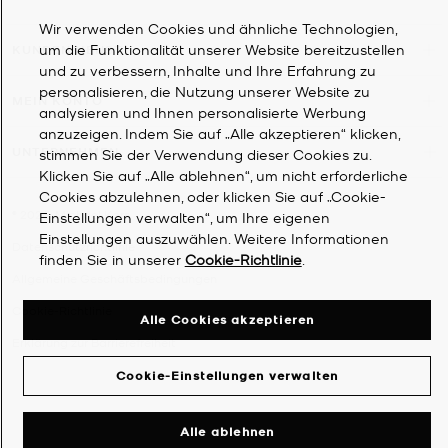
Wir verwenden Cookies und ähnliche Technologien,
um die Funktionalität unserer Website bereitzustellen
KUNDENDIENST
und zu verbessern, Inhalte und Ihre Erfahrung zu
personalisieren, die Nutzung unserer Website zu
MEIN KONTO
analysieren und Ihnen personalisierte Werbung
anzuzeigen. Indem Sie auf „Alle akzeptieren“ klicken,
UNTERNEHMEN
stimmen Sie der Verwendung dieser Cookies zu.
Klicken Sie auf „Alle ablehnen“, um nicht erforderliche
Cookies abzulehnen, oder klicken Sie auf „Cookie-
©
2026
Michael Kors
Einstellungen verwalten“, um Ihre eigenen
Einstellungen auszuwählen. Weitere Informationen
Datenschutzrichtlinie
finden Sie in unserer
Cookie-Richtlinie
.
Allgemeine Geschäftsbedingungen
Cookie-Richtlinie
Alle Cookies akzeptieren
Erklärung zur Barrierefreiheit
Cookie-Einstellungen verwalten
Alle ablehnen