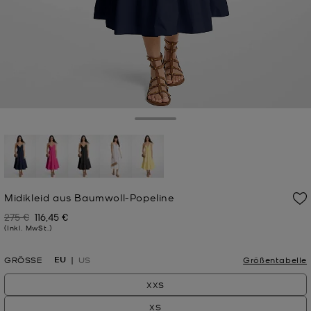
Toggle Drawer
ausgewählt
Midikleid aus Baumwoll-Popeline
275 €
116,45 €
Zuvor
Jetzt
(Inkl. MwSt.)
EU
GRÖSSE
US
Größentabelle
XXS
XS