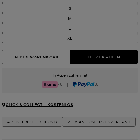
S
M
L
XL
IN DEN WARENKORB
JETZT KAUFEN
In Raten zahlen mit
|
Klarna
PayPal
CLICK & COLLECT ‒ KOSTENLOS
ARTIKELBESCHREIBUNG
VERSAND UND RÜCKVERSAND