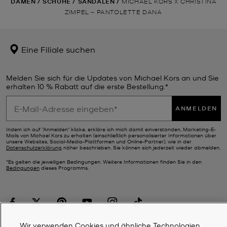
DAMEN
/
SCHUHE
/
SANDALEN
/
MICHAEL KORS X CHRISTINA
ZIMPEL ‒ PANTOLETTE DANA
Eine Filiale suchen
Melden Sie sich für die Updates von Michael Kors an und Sie
erhalten 10 % Rabatt auf die erste Bestellung.*
ANMELDEN
Indem ich auf "Anmelden" klicke, erkläre ich mich damit einverstanden, Marketing-E-
Mails von Michael Kors zu erhalten (einschließlich personalisierter Informationen über
unsere Websites, Social-Media-Plattformen und Online-Partner), wie in der
Datenschutzerklärung
näher beschrieben. Sie können sich jederzeit wieder abmelden.
*Es gelten die jeweiligen Bedingungen. Weitere Informationen finden Sie in den
Bedingungen
dieses Programms.
Wir verwenden Cookies und ähnliche Technologien,