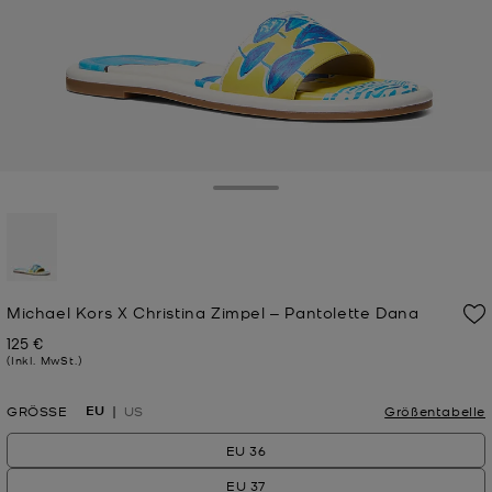
Toggle Drawer
ausgewählt
Michael Kors X Christina Zimpel ‒ Pantolette Dana
125 €
Jetzt
(Inkl. MwSt.)
EU
GRÖSSE
US
Größentabelle
EU 36
EU 37