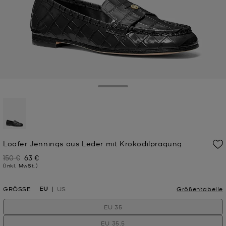
Toggle Drawer
ausgewählt
Loafer Jennings aus Leder mit Krokodilprägung
150 €
63 €
Zuvor
Jetzt
(Inkl. MwSt.)
EU
GRÖSSE
US
Größentabelle
EU 35
EU 35.5