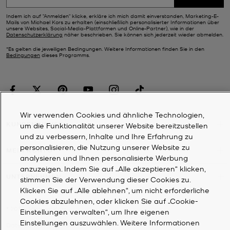
Indem ich auf "Anmelden" klicke, erkläre ich mich damit einverstanden, Marketing-E-
Mails von Michael Kors zu erhalten (einschließlich personalisierter Informationen über
unsere Websites, Social-Media-Plattformen und Online-Partner), wie in der
Datenschutzerklärung
näher beschrieben. Sie können sich jederzeit wieder abmelden.
*Es gelten die jeweiligen Bedingungen. Weitere Informationen finden Sie in den
Bedingungen
dieses Programms.
Wir verwenden Cookies und ähnliche Technologien,
KUNDENDIENST
um die Funktionalität unserer Website bereitzustellen
und zu verbessern, Inhalte und Ihre Erfahrung zu
personalisieren, die Nutzung unserer Website zu
MEIN KONTO
analysieren und Ihnen personalisierte Werbung
anzuzeigen. Indem Sie auf „Alle akzeptieren“ klicken,
UNTERNEHMEN
stimmen Sie der Verwendung dieser Cookies zu.
Klicken Sie auf „Alle ablehnen“, um nicht erforderliche
Cookies abzulehnen, oder klicken Sie auf „Cookie-
©
2026
Michael Kors
Einstellungen verwalten“, um Ihre eigenen
Einstellungen auszuwählen. Weitere Informationen
Datenschutzrichtlinie