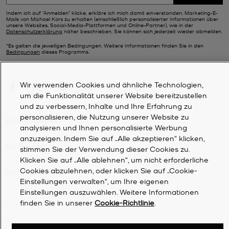
Indem ich auf "Anmelden" klicke, erkläre ich mich damit einverstanden, Marketing-E-
Mails von Michael Kors zu erhalten (einschließlich personalisierter Informationen über
unsere Websites, Social-Media-Plattformen und Online-Partner), wie in der
Datenschutzerklärung
näher beschrieben. Sie können sich jederzeit wieder abmelden.
*Es gelten die jeweiligen Bedingungen. Weitere Informationen finden Sie in den
Bedingungen
dieses Programms.
Wir verwenden Cookies und ähnliche Technologien,
um die Funktionalität unserer Website bereitzustellen
und zu verbessern, Inhalte und Ihre Erfahrung zu
personalisieren, die Nutzung unserer Website zu
KUNDENDIENST
analysieren und Ihnen personalisierte Werbung
anzuzeigen. Indem Sie auf „Alle akzeptieren“ klicken,
MEIN KONTO
stimmen Sie der Verwendung dieser Cookies zu.
Klicken Sie auf „Alle ablehnen“, um nicht erforderliche
Cookies abzulehnen, oder klicken Sie auf „Cookie-
UNTERNEHMEN
Einstellungen verwalten“, um Ihre eigenen
Einstellungen auszuwählen. Weitere Informationen
finden Sie in unserer
Cookie-Richtlinie
.
©
2026
Michael Kors
Datenschutzrichtlinie