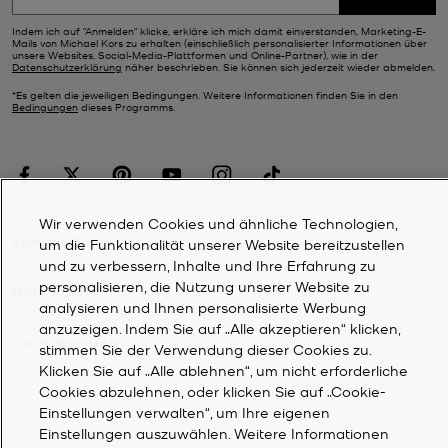
Indem ich auf "Anmelden" klicke, erkläre ich mich damit einverstanden, Marketing-E-
Mails von Michael Kors zu erhalten (einschließlich personalisierter Informationen über
unsere Websites, Social-Media-Plattformen und Online-Partner), wie in der
Datenschutzerklärung
näher beschrieben. Sie können sich jederzeit wieder abmelden.
*Es gelten die jeweiligen Bedingungen. Weitere Informationen finden Sie in den
Bedingungen
dieses Programms.
Wir verwenden Cookies und ähnliche Technologien,
KUNDENDIENST
um die Funktionalität unserer Website bereitzustellen
und zu verbessern, Inhalte und Ihre Erfahrung zu
personalisieren, die Nutzung unserer Website zu
MEIN KONTO
analysieren und Ihnen personalisierte Werbung
anzuzeigen. Indem Sie auf „Alle akzeptieren“ klicken,
UNTERNEHMEN
stimmen Sie der Verwendung dieser Cookies zu.
Klicken Sie auf „Alle ablehnen“, um nicht erforderliche
Cookies abzulehnen, oder klicken Sie auf „Cookie-
©
2026
Michael Kors
Einstellungen verwalten“, um Ihre eigenen
Einstellungen auszuwählen. Weitere Informationen
Datenschutzrichtlinie