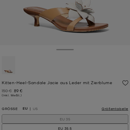
Toggle Drawer
ausgewählt
Kitten-Heel-Sandale Jacie aus Leder mit Zierblume
150 €
89 €
Zuvor
Jetzt
(Inkl. MwSt.)
EU
GRÖSSE
US
Größentabelle
EU 35
EU 35.5