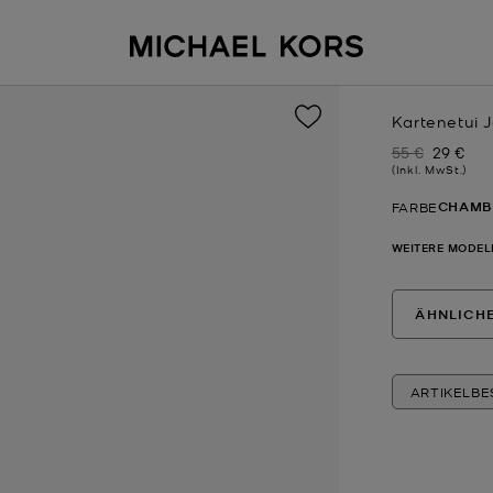
Kartenetui 
55 €
29 €
Zuvor
Jetzt
(Inkl. MwSt.)
CHAMB
FARBE
WEITERE MODEL
ÄHNLICH
ARTIKELB