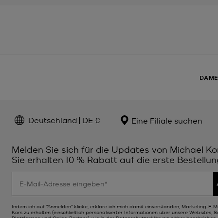
DAM
Deutschland | DE €
Eine Filiale suchen
Melden Sie sich für die Updates von Michael Ko
Sie erhalten 10 % Rabatt auf die erste Bestellun
Indem ich auf "Anmelden" klicke, erkläre ich mich damit einverstanden, Marketing-E-M
Kors zu erhalten (einschließlich personalisierter Informationen über unsere Websites, 
Plattformen und Online-Partner), wie in der
Datenschutzerklärung
näher beschrieben. 