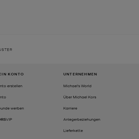
USTER
EIN KONTO
UNTERNEHMEN
nto erstellen
Michael's World
nto
Über Michael Kors
eunde werben
Karriere
ORS
VIP
Anlegerbeziehungen
Lieferkette