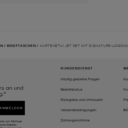
EN
/
BRIEFTASCHEN
/
KARTENETUI JET SET MIT SIGNATURE-LOGOM
KUNDENDIENST
M
Häufig gestellte Fragen
Ko
rs an und
Bestellstatus
Ko
g.*
Rückgabe und Umtausch
Fr
ANMELDEN
Versandbedingungen
K
Zahlungsrichtlinie
ails von Michael
Social-Media-
Sie können sich