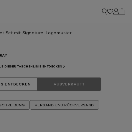
0 Art
Jet Set mit Signature-Logomuster
RAY
LE DIESER TASCHENLINIE ENTDECKEN
ES ENTDECKEN
AUSVERKAUFT
ESCHREIBUNG
VERSAND UND RÜCKVERSAND