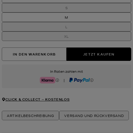
S
M
L
XL
IN DEN WARENKORB
JETZT KAUFEN
In Raten zahlen mit
|
Klarna
PayPal
CLICK & COLLECT ‒ KOSTENLOS
ARTIKELBESCHREIBUNG
VERSAND UND RÜCKVERSAND