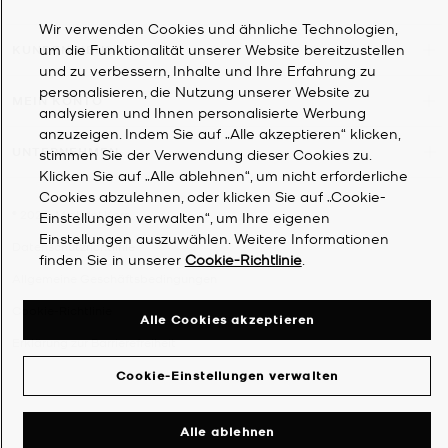
Wir verwenden Cookies und ähnliche Technologien,
um die Funktionalität unserer Website bereitzustellen
KUNDENDIENST
und zu verbessern, Inhalte und Ihre Erfahrung zu
personalisieren, die Nutzung unserer Website zu
MEIN KONTO
analysieren und Ihnen personalisierte Werbung
anzuzeigen. Indem Sie auf „Alle akzeptieren“ klicken,
UNTERNEHMEN
stimmen Sie der Verwendung dieser Cookies zu.
Klicken Sie auf „Alle ablehnen“, um nicht erforderliche
Cookies abzulehnen, oder klicken Sie auf „Cookie-
©
2026
Michael Kors
Einstellungen verwalten“, um Ihre eigenen
Einstellungen auszuwählen. Weitere Informationen
Datenschutzrichtlinie
finden Sie in unserer
Cookie-Richtlinie
.
Allgemeine Geschäftsbedingungen
Cookie-Richtlinie
Alle Cookies akzeptieren
Erklärung zur Barrierefreiheit
Cookie-Einstellungen verwalten
Alle ablehnen