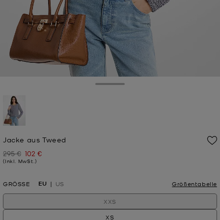
Toggle Drawer
ausgewählt
Jacke aus Tweed
295 €
102 €
Zuvor
Jetzt
(Inkl. MwSt.)
EU
GRÖSSE
US
Größentabelle
XXS
XS