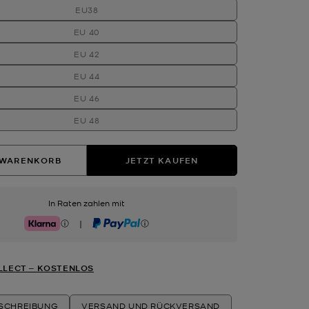
EU38
EU 40
EU 42
EU 44
EU 46
EU 48
 WARENKORB
JETZT KAUFEN
In Raten zahlen mit
|
Klarna
PayPal
LLECT ‒ KOSTENLOS
ESCHREIBUNG
VERSAND UND RÜCKVERSAND