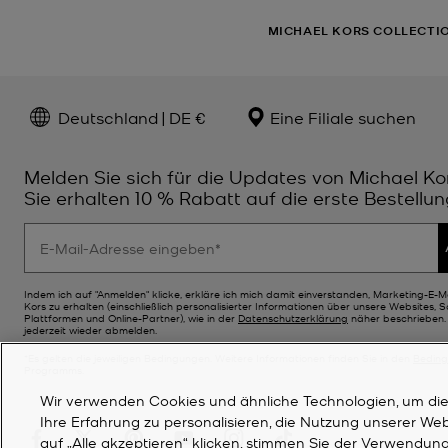
MICHAEL KORS COLLECTI
Deutschland | DE €
Eine Filiale suchen
Melden Sie sich für die Updates von Michael Ko
Sie erhalten 10 % Rabatt auf die erste Bestellun
Indem ich auf "Anmelden" klicke, erkläre ich mich damit einverstanden, Marketing-E-M
Kors zu erhalten (einschließlich personalisierter Informationen über unsere Websites, 
Plattformen und Online-Partner), wie in der
Datenschutzerklärung
näher beschrieben. 
jederzeit wieder abmelden.
*Es gelten die jeweiligen Bedingungen. Weitere Informationen finden Sie in den
Bedin
Programms.
Wir verwenden Cookies und ähnliche Technologien, um die F
Ihre Erfahrung zu personalisieren, die Nutzung unserer We
auf „Alle akzeptieren“ klicken, stimmen Sie der Verwendung 