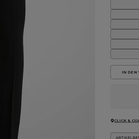
IN DEN
CLICK & CO
ARTIKELB