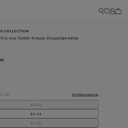
0 Art
S COLLECTION
tha aus Sablé-Krepp-Doppelgewebe
RZ
sgewählt
US
Größentabelle
EU 32
EU 34
EU 36