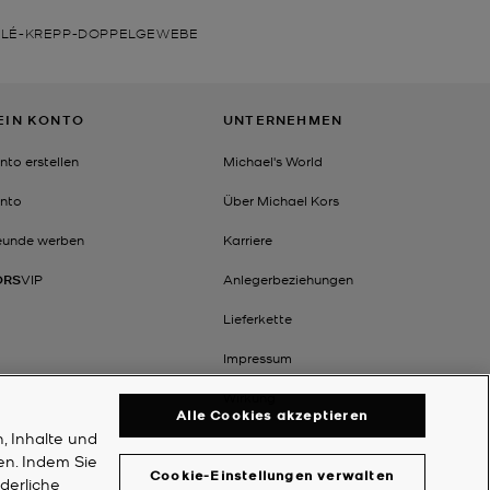
BLÉ-KREPP-DOPPELGEWEBE
EIN KONTO
UNTERNEHMEN
nto erstellen
Michael's World
nto
Über Michael Kors
eunde werben
Karriere
ORS
VIP
Anlegerbeziehungen
Lieferkette
Impressum
Wirkung
Alle Cookies akzeptieren
, Inhalte und
en. Indem Sie
Cookie-Einstellungen verwalten
rderliche