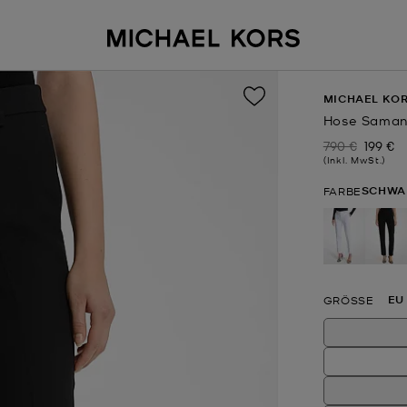
MICHAEL KOR
Hose Saman
790 €
199 €
Zuvor
Jetzt
(Inkl. MwSt.)
SCHWA
FARBE
au
EU
GRÖSSE