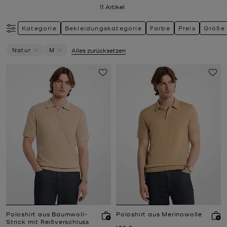
11
Artikel
Kategorie
Bekleidungskategorie
Farbe
Preis
Größe
Natur
M
Alles zurücksetzen
Filter Derzeit Gefiltert Nach Farbe: Natur Entfernen
Filter Derzeit gefiltert nach Größe: M entfernen
Poloshirt aus Baumwoll-
Poloshirt aus Merinowolle
Strick mit Reißverschluss