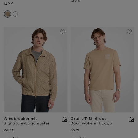
Jetzt
139 €
Jetzt
149 €
Windbreaker mit
Grafik-T-Shirt aus
Signature-Logomuster
Baumwolle mit Logo
Jetzt
Jetzt
249 €
69 €