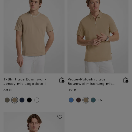
T-Shirt aus Baumwoll-
Piqué-Poloshirt aus
Jersey mit Logodetail
Baumwollmischung mit
Reißverschluss
Jetzt
Jetzt
69 €
119 €
+5