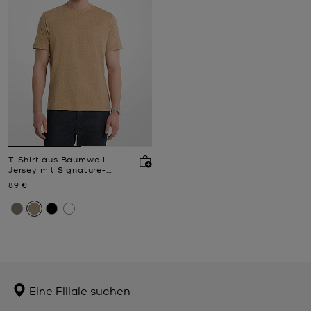
T-Shirt aus Baumwoll-
Jersey mit Signature-
Logomuster
Jetzt
89 €
Eine Filiale suchen