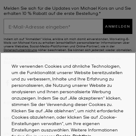
Melden Sie sich für die Updates von Michael Kors an und Sie
erhalten 10 % Rabatt auf die erste Bestellung.*
ANMELDEN
Indem ich auf "Anmelden" klicke, erkläre ich mich damit einverstanden, Marketing-E-
Mails von Michael Kors zu erhalten (einschließlich personalisierter Informationen über
unsere Websites, Social-Media-Plattformen und Online-Partner), wie in der
Datenschutzerklärung
näher beschrieben. Sie können sich jederzeit wieder abmelden.
*Es gelten die jeweiligen Bedingungen. Weitere Informationen finden Sie in den
Bedingungen
dieses Programms.
Wir verwenden Cookies und ähnliche Technologien,
um die Funktionalität unserer Website bereitzustellen
und zu verbessern, Inhalte und Ihre Erfahrung zu
personalisieren, die Nutzung unserer Website zu
analysieren und Ihnen personalisierte Werbung
anzuzeigen. Indem Sie auf „Alle akzeptieren“ klicken,
KUNDENDIENST
stimmen Sie der Verwendung dieser Cookies zu.
Klicken Sie auf „Alle ablehnen“, um nicht erforderliche
Cookies abzulehnen, oder klicken Sie auf „Cookie-
MEIN KONTO
Einstellungen verwalten“, um Ihre eigenen
Einstellungen auszuwählen. Weitere Informationen
UNTERNEHMEN