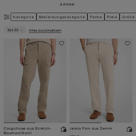
4
Artikel
Kategorie
Bekleidungskategorie
Farbe
Preis
Größe
36X30
Alles zurücksetzen
Filter Derzeit gefiltert nach Größe: 36X30 entfernen
Cargohose aus Stretch-
Jeans Finn aus Denim
Baumwolltwill