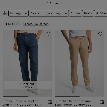
2
Artikel
Kategorie
Bekleidungskategorie
Farbe
Preis
Größe
34X34
Alles zurücksetzen
Filter Derzeit gefiltert nach Größe: 34X34 entfernen
BELIEBT.
6 Käufe
Jeans Finn aus Stretch-
Slim-fit-Chinohose aus
Denim mit geradem Bein
Baumwollmischgewebe