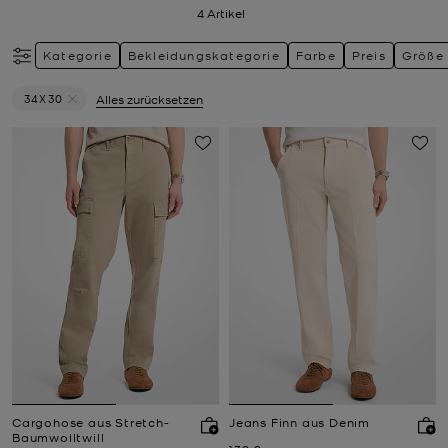
4
Artikel
Kategorie
Bekleidungskategorie
Farbe
Preis
Größe
34X30
Alles zurücksetzen
Filter Derzeit gefiltert nach Größe: 34X30 entfernen
Cargohose aus Stretch-
Jeans Finn aus Denim
Baumwolltwill