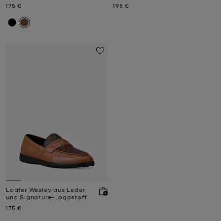
Jetzt
Jetzt
175 €
195 €
Loafer Wesley aus Leder
und Signature-Logostoff
Jetzt
175 €