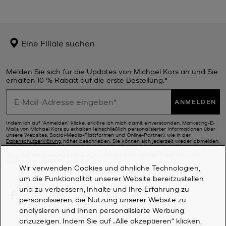
Eine Filiale suchen
Melden Sie sich für die Updates von Michael Kors an und Sie
erhalten 10 % Rabatt auf die erste Bestellung.*
ANMELDEN
Indem ich auf "Anmelden" klicke, erkläre ich mich damit einverstanden, Marketing-E-
Mails von Michael Kors zu erhalten (einschließlich personalisierter Informationen über
unsere Websites, Social-Media-Plattformen und Online-Partner), wie in der
Datenschutzerklärung
näher beschrieben. Sie können sich jederzeit wieder abmelden.
*Es gelten die jeweiligen Bedingungen. Weitere Informationen finden Sie in den
Bedingungen
dieses Programms.
Wir verwenden Cookies und ähnliche Technologien,
um die Funktionalität unserer Website bereitzustellen
und zu verbessern, Inhalte und Ihre Erfahrung zu
personalisieren, die Nutzung unserer Website zu
analysieren und Ihnen personalisierte Werbung
anzuzeigen. Indem Sie auf „Alle akzeptieren“ klicken,