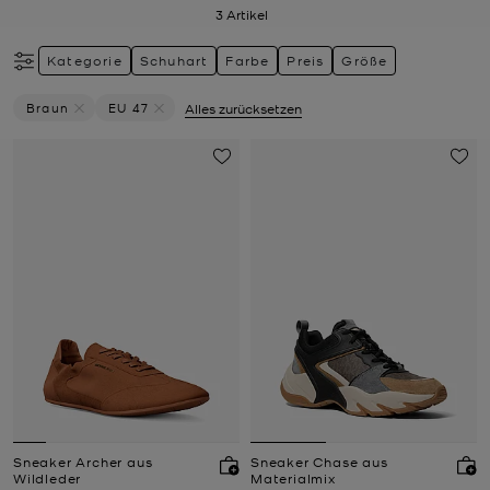
3
Artikel
Kategorie
Schuhart
Farbe
Preis
Größe
Braun
EU 47
Alles zurücksetzen
Filter Derzeit Gefiltert Nach Farbe: Braun Entfernen
Filter Derzeit gefiltert nach Größe: EU 47 entferne
Sneaker Archer aus
Sneaker Chase aus
Wildleder
Materialmix