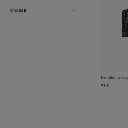
ANGEWENDET
GRÖSSE
Handschuh au
Jetzt
99 €