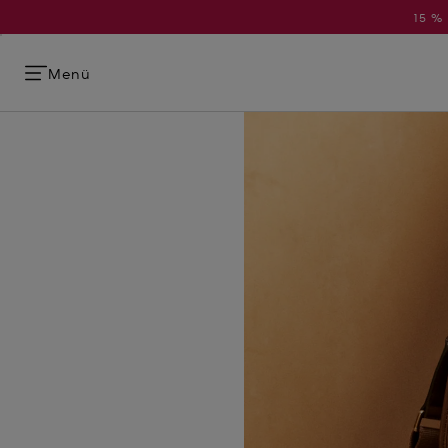
15 %
Menü