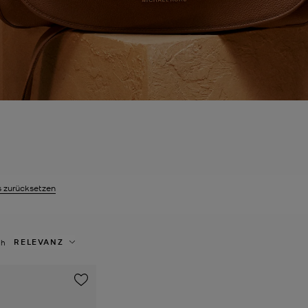
s zurücksetzen
eit gefiltert nach Größe: XL entfernen
RELEVANZ
ch